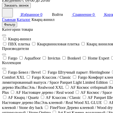
Ежедневно с 09-00 до 20-00
Заказать звонок
Избранное
0
Войти
Сравнение
0
Корз
Главная
Каталог
Кварц-винил
Фильтр
Категории товара
Кварц-винил
ПВХ плитка
Кварцвиниловая плитка
Кварц винило
Производители
Fargo
Aquafloor
Invictus
Bonkeel
Home Expert
Коллекция
Fargo Бевел / Bevel
Fargo Штучный паркет /Herringbone
Comfort XXL
Fargo Классик / Classic
Fargo Комфорт клее
лимитированный выпуск / Space Parquet Light Limited Edition
дерево ИксИксЭль / Realwood XXL
AF Космос отборный Икс
Plus
AF Настоящее дерево / Real wood
AF Космос / Space
AF Кварц / Quartz
AF Классик / Classic
AF Parquet Ше
Настоящее дерево ИксЭль клеевой / Real Wood XL GLUE
AF
клеевой / Stone dry back
FineFloor Дерево клеевой / Wood dry
оптимальный / Stone Optima
Art East Камень воздушный / St