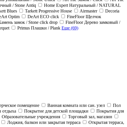
ичный / Stone Antiq
Home Expert Натуральный / NATURAL
kett Blues
Tarkett Progressive House
Airmaster
Decoria
eArt Optim
DeArt ECO click
FineFloor Щелчок
Камень замок / Stone click drop
FineFloor Дерево замковый /
rquet
Primus Плашки / Plank
Еще (69)
ерческое помещение
Ванная комната или сан. узел
Пол
ы отдыха
Покрытие для детской площадки
Покрытия для
Образовательные учреждения
Торговый зал, магазин
Лоджия, балкон или закрытая терраса
Открытая терраса,