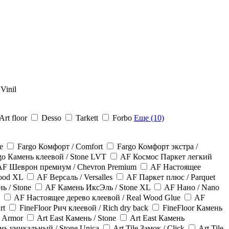
Vinil
rt floor
Desso
Tarkett
Forbo
Еще (10)
e
Fargo Комфорт / Comfort
Fargo Комфорт экстра /
go Камень клеевой / Stone LVT
AF Космос Паркет легкий
AF Шеврон премиум / Chevron Premium
AF Настоящее
ood XL
AF Версаль / Versalles
AF Паркет плюс / Parquet
ь / Stone
AF Камень ИксЭль / Stone XL
AF Нано / Nano
AF Настоящее дерево клеевой / Real Wood Glue
AF
rt
FineFloor Рич клеевой / Rich dry back
FineFloor Камень
e Armor
Art East Камень / Stone
Art East Камень
ень уникальный / Stone Unica
Art Tile Замок / Click
Art Tile