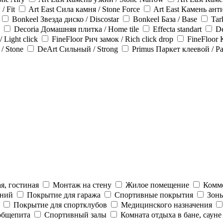
/ Fit
Art East Сила камня / Stone Force
Art East Камень ант
Bonkeel Звезда диско / Discostar
Bonkeel База / Base
Tar
Decoria Домашняя плитка / Home tile
Effecta standart
D
 Light click
FineFloor Рич замок / Rich click drop
FineFloor 
/ Stone
DeArt Сильный / Strong
Primus Паркет клеевой / Pa
я, гостиная
Монтаж на стену
Жилое помещение
Комм
ений
Покрытие для гаража
Спортивные покрытия
Зон
Покрытие для спортклубов
Медицинского назначения
 общепита
Спортивный залы
Комната отдыха в бане, сауне