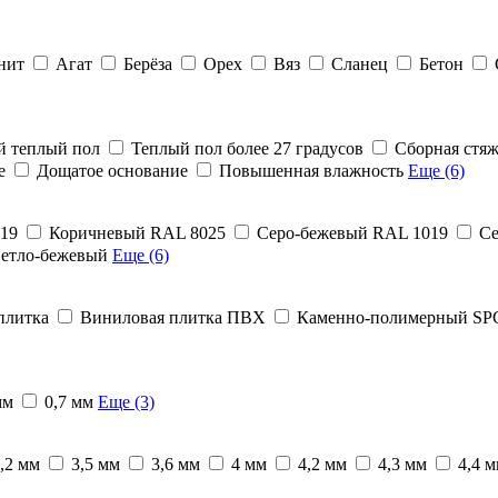
нит
Агат
Берёза
Орех
Вяз
Сланец
Бетон
й теплый пол
Теплый пол более 27 градусов
Сборная стяж
е
Дощатое основание
Повышенная влажность
Еще (6)
19
Коричневый RAL 8025
Серо-бежевый RAL 1019
Се
етло-бежевый
Еще (6)
плитка
Виниловая плитка ПВХ
Каменно-полимерный SP
мм
0,7 мм
Еще (3)
,2 мм
3,5 мм
3,6 мм
4 мм
4,2 мм
4,3 мм
4,4 