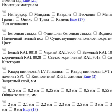
зимний сад
Еще (21)
Имитация материала
Имперадор
Миндаль
Кварцит
Песчаник
Мела
Гранит
Оникс
Трава
Камень
Еще (17)
Тип основания
Бетонная стяжка
Финишная бетонная стяжка
Водяно
Пленочный теплый пол
Существующее напольное покрыти
Цвет
Белый RAL 9010
Черный RAL 9005
Бежевый RAL 10
коричневый RAL 8028
Светло-коричневый RAL 7013
Св
Категория
Kварц виниловый LVT ламинат
Kварц-виниловая LVT 
ламинат SPC
Композитный RIGIT ламинат
Еще (3)
Защитный слой, мм
0,15 мм
0,2 мм
0,25 мм
0,3 мм
0,5 мм
0,55 
Общая толщина, мм
2 мм
2,1 мм
2,2 мм
2,3 мм
2,5 мм
3 мм
3
мм
9 мм
Еще (17)