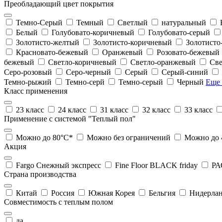
Преобладающий цвет покрытия
Темно-Серый
Темный
Светлый
натуральный
Белый
Голубовато-коричневый
Голубовато-серый
Золотисто-желтый
Золотисто-коричневый
Золотист
Красновато-бежевый
Оранжевый
Розовато-бежевый
бежевый
Светло-коричневый
Светло-оранжевый
Све
Серо-розовый
Серо-черный
Серый
Серый-синий
Темно-рыжий
Темно-серй
Темно-серый
Черный
Еще 
Класс применения
23 класс
24 класс
31 класс
32 класс
33 класс
Применение с системой "Теплый пол"
Можно до 80°С*
Можно без ограничений
Можно до 
Акция
Fargo Снежный экспресс
Fine Floor BLACK friday
РА
Страна производства
Китай
Россия
Южная Корея
Бельгия
Нидерла
Совместимость с теплым полом
да