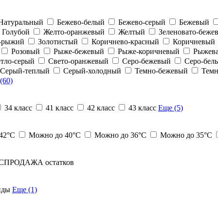
Натуральный
Бежево-белый
Бежево-серый
Бежевый
Голубой
Желто-оранжевый
Желтый
Зеленовато-беже
о-рыжий
Золотистый
Коричнево-красный
Коричневый
Розовый
Рыже-бежевый
Рыже-коричневый
Рыжева
тло-серый
Свето-оранжевый
Серо-бежевый
Серо-бел
Серый-теплый
Серый-холодный
Темно-бежевый
Темн
(60)
34 класс
41 класс
42 класс
43 класс
Еще (5)
42°С
Можно до 40°С
Можно до 36°С
Можно до 35°С
СПРОДАЖА остатков
нды
Еще (1)