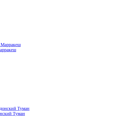
Марракеш
онский Туман