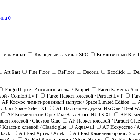
ина
0
вый ламинат
Кварцевый ламинат SPC
Композитный Rigid 
Art East
Fine Floor
ReFloor
Decoria
Ecoclick
DeA
Fargo Паркет Английская ёлка / Parquet
Fargo Камень / Ston
вой / Comfort LVT
Fargo Паркет клеевой / Parquet LVT
Far
AF Космос лимитированный выпуск / Space Limited Edition
Эль / Space Select XL
AF Настоящее дерево ИксЭль / Real W
AF Космический Орех ИксЭль / Space NUTS XL
AF Камен
врон клеевой / Chevron Glue
AF Паркет клеевой / Parquet Glue
 Классик клеевой / Classic glue
Aquawall
AF Искусство / A
 back
Art East Артек / Artek
Art East Каменная броня / Ston
one Airy
Art East Камень узкий / Stone Narrow
Art East Кам