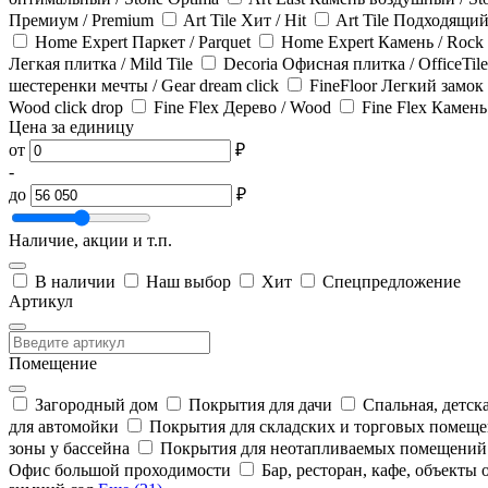
Премиум / Premium
Art Tile Хит / Hit
Art Tile Подходящий 
Home Expert Паркет / Parquet
Home Expert Камень / Rock
Легкая плитка / Mild Tile
Decoria Офисная плитка / OfficeTile
шестеренки мечты / Gear dream click
FineFloor Легкий замок /
Wood click drop
Fine Flex Дерево / Wood
Fine Flex Камень 
Цена за единицу
от
₽
-
до
₽
Наличие, акции и т.п.
В наличии
Наш выбор
Хит
Спецпредложение
Артикул
Помещение
Загородный дом
Покрытия для дачи
Спальная, детска
для автомойки
Покрытия для складских и торговых помещ
зоны у бассейна
Покрытия для неотапливаемых помещений
Офис большой проходимости
Бар, ресторан, кафе, объекты