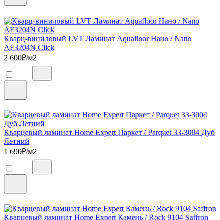
Кварц-виниловый LVT Ламинат Aquafloor Нано / Nano
AF3204N Click
2 600
₽/м2
Кварцевый ламинат Home Expert Паркет / Parquet 33-3004 Дуб
Летний
1 690
₽/м2
Кварцевый ламинат Home Expert Камень / Rock 9104 Saffron