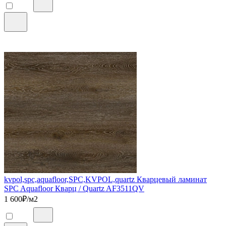
kvpol,spc,aquafloor,SPC,KVPOL,quartz Кварцевый ламинат
SPC Aquafloor Кварц / Quartz AF3511QV
1 600
₽/м2