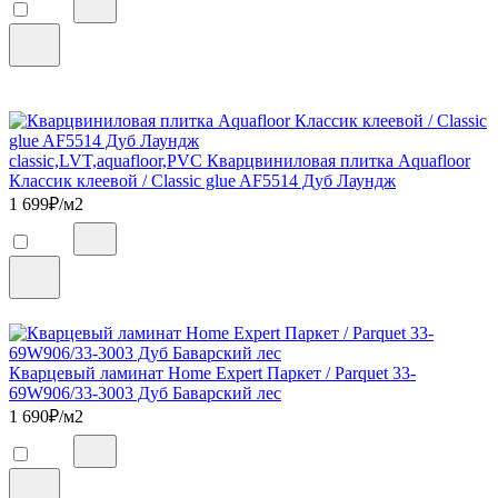
classic,LVT,aquafloor,PVC Кварцвиниловая плитка Aquafloor
Классик клеевой / Classic glue AF5514 Дуб Лаундж
1 699
₽/м2
Кварцевый ламинат Home Expert Паркет / Parquet 33-
69W906/33-3003 Дуб Баварский лес
1 690
₽/м2