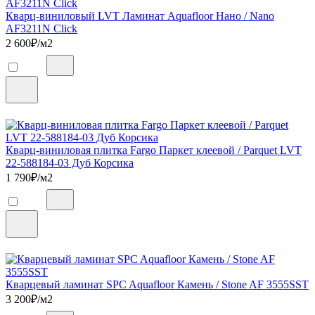
Кварц-виниловый LVT Ламинат Aquafloor Нано / Nano
AF3211N Click
2 600
₽/м2
Кварц-виниловая плитка Fargo Паркет клеевой / Parquet LVT
22-588184-03 Дуб Корсика
1 790
₽/м2
Кварцевый ламинат SPC Aquafloor Камень / Stone AF 3555SST
3 200
₽/м2