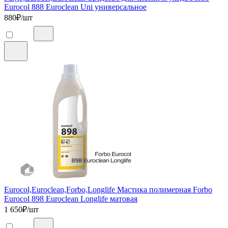
Eurocol 888 Euroclean Uni универсальное
880
₽/шт
Eurocol,Euroclean,Forbo,Longlife Мастика полимерная Forbo
Eurocol 898 Euroclean Longlife матовая
1 650
₽/шт