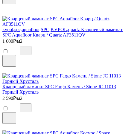
kvpol,spc,aquafloor,SPC,KVPOL,quartz Кварцевый ламинат
SPC Aquafloor Кварц / Quartz AF3511QV
1 600
₽/м2
Кварцевый ламинат SPC Fargo Камень / Stone JC 11013
Горный Хрусталь
2 590
₽/м2