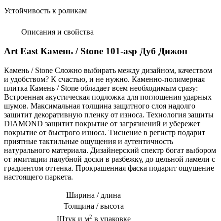
Устойчивость к роликам
Описания и свойства
Art East Камень / Stone 101-asp Дуб Дижон
Камень / Stone Сложно выбирать между дизайном, качеством
и удобством? К счастью, и не нужно. Каменно-полимерная
плитка Камень / Stone обладает всем необходимым сразу:
Встроенная акустическая подложка для поглощения ударных
шумов. Максимальная толщина защитного слоя надолго
защитит декоративную пленку от износа. Технология защиты
DIAMOND защитит покрытие от загрязнений и убережет
покрытие от быстрого износа. Тиснение в регистр подарит
приятные тактильные ощущения и аутентичность
натурального материала. Дизайнерский спектр богат выбором
от имитации палубной доски в разбежку, до цельной ламели с
градиентом оттенка. Прокрашенная фаска подарит ощущение
настоящего паркета.
Ширина / длина
Толщина / высота
2
Штук и м
в упаковке