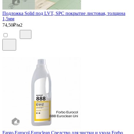
Подложка Solid под LVT, SPC покрытие листовая, толщина
1,5мм
74,50
₽/м2
Fargo,Eurocol,Euroclean Средство для чистки и ухода Forbo