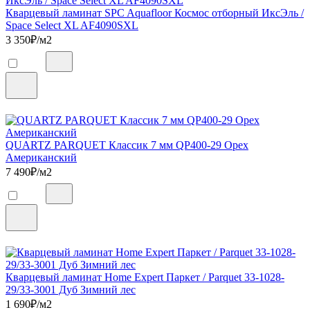
Кварцевый ламинат SPC Aquafloor Космос отборный ИксЭль /
Space Select XL AF4090SXL
3 350
₽/м2
QUARTZ PARQUET Классик 7 мм QP400-29 Орех
Американский
7 490
₽/м2
Кварцевый ламинат Home Expert Паркет / Parquet 33-1028-
29/33-3001 Дуб Зимний лес
1 690
₽/м2