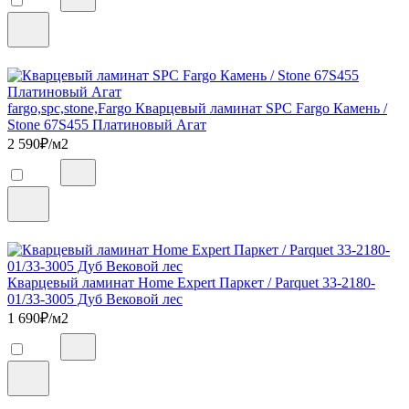
fargo,spc,stone,Fargo Кварцевый ламинат SPC Fargo Камень /
Stone 67S455 Платиновый Агат
2 590
₽/м2
Кварцевый ламинат Home Expert Паркет / Parquet 33-2180-
01/33-3005 Дуб Вековой лес
1 690
₽/м2