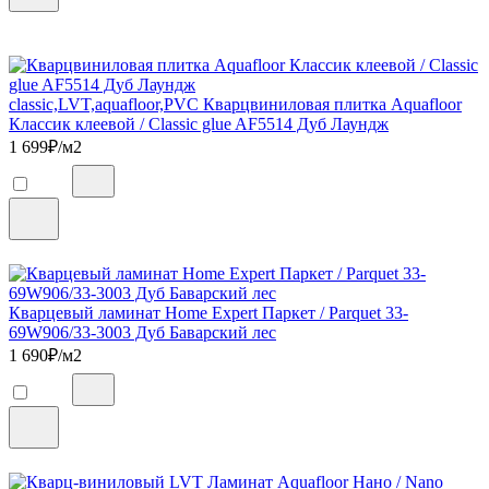
classic,LVT,aquafloor,PVC Кварцвиниловая плитка Aquafloor
Классик клеевой / Classic glue AF5514 Дуб Лаундж
1 699
₽/м2
Кварцевый ламинат Home Expert Паркет / Parquet 33-
69W906/33-3003 Дуб Баварский лес
1 690
₽/м2