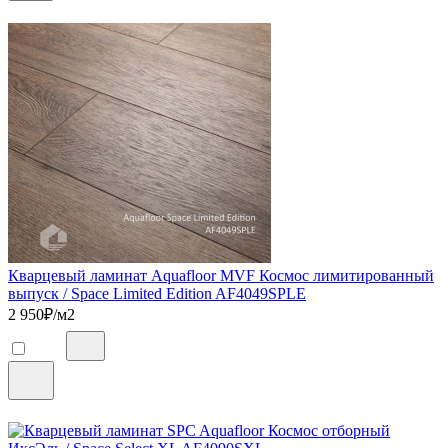
Кварцевый ламинат Aquafloor MVF Космос лимитированный
выпуск / Space Limited Edition AF4049SPLE
2 950
₽/м2