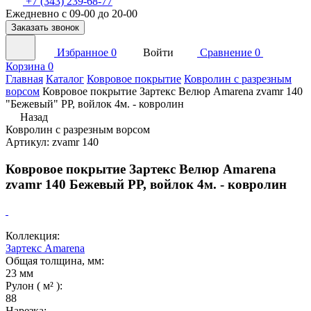
+7 (343) 239-68-77
Ежедневно с 09-00 до 20-00
Заказать звонок
Избранное
0
Войти
Сравнение
0
Корзина
0
Главная
Каталог
Ковровое покрытие
Ковролин с разрезным
ворсом
Ковровое покрытие Зартекс Велюр Amarena zvamr 140
"Бежевый" PP, войлок 4м. - ковролин
Назад
Ковролин с разрезным ворсом
Артикул: zvamr 140
Ковровое покрытие Зартекс Велюр Amarena
zvamr 140 Бежевый PP, войлок 4м. - ковролин
Коллекция:
Зартекс Amarena
Общая толщина, мм:
23 мм
Рулон ( м² ):
88
Нарезка: