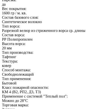
да
Вес покрытия:
1600 гр / м. кв.
Состав базового слоя:
Синтетическое волокно
Тип ворса:
Разрезной велюр из стриженного ворса ср. длины
Состав ворса:
РР Полипропилен
Высота ворса:
20 мм
Тип производства:
Тафтинг
Текстура:
ковер
Способ монтажа:
Свободнолежащий
Тип применения:
Бытовой
Класс пожарной опасности:
КМ 4 (В2, РП2, Д3, Т3)
Применение с системой "Теплый пол":
Можно до 28°С
Торговая марка: