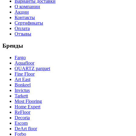
Варианты доставки
О компании
Акции
Контакты
Сертификаты
Оплата
Отзывы
Бренды
Fargo
Aquafloor
QUARTZ parquet
Fine Floor
Art East
Bonkeel
Invictus
Tarkett
Most Flooring
Home Expert
ReFloor
Decoria
Escom
DeArt floor
Forbo