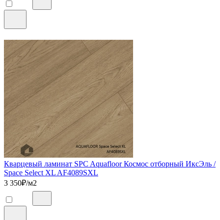
Кварцевый ламинат SPC Aquafloor Космос отборный ИксЭль /
Space Select XL AF4089SXL
3 350
₽/м2