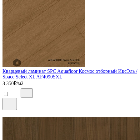
Кварцевый ламинат SPC Aquafloor Космос отборный ИксЭль /
Space Select XL AF4090SXL
3 350
₽/м2