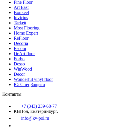
Fine Floor
Art East
Bonkeel
Invictus
Tarkett
Most Flooring
Home Expert
ReFloor
Decoria
Escom
DeArt floor
Forbo
Desso
WinWood
Decor
Wonderful vinyl floor
ЮгСпецЗащита
Контакты
+7 (343) 239-68-77
КВПол, Екатеринбург.
info@kv-pol.ru