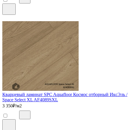
Кварцевый ламинат SPC Aquafloor Космос отборный ИксЭль /
Space Select XL AF4089SXL
3 350
₽/м2