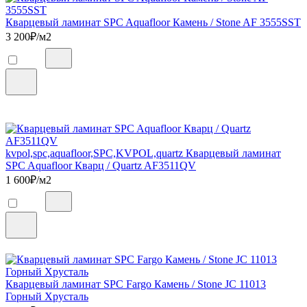
Кварцевый ламинат SPC Aquafloor Камень / Stone AF 3555SST
3 200
₽/м2
kvpol,spc,aquafloor,SPC,KVPOL,quartz Кварцевый ламинат
SPC Aquafloor Кварц / Quartz AF3511QV
1 600
₽/м2
Кварцевый ламинат SPC Fargo Камень / Stone JC 11013
Горный Хрусталь