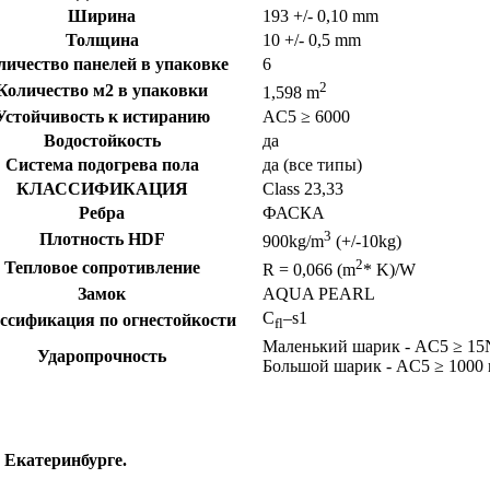
Ширина
193
+/- 0,10 mm
Толщина
10
+/- 0,5 mm
личество панелей в упаковке
6
2
Количество м2 в упаковки
1,598 m
Устойчивость к истиранию
AC5 ≥ 6000
Водостойкость
да
Система подогрева пола
да (все типы)
КЛАССИФИКАЦИЯ
Class 23,33
Ребра
ФАСКА
3
Плотность HDF
900kg/m
(+/-10kg)
2
Тепловое сопротивление
R = 0,066 (m
* K)/W
Замок
AQUA PEARL
C
–s1
ссификация по огнестойкости
fl
Маленький шарик - AC5 ≥ 1
Ударопрочность
Большой шарик - AC5 ≥ 1000
 Екатеринбурге.