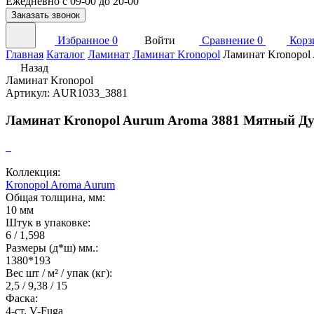
Ежедневно с 09-00 до 20-00
Заказать звонок
Избранное
0
Войти
Сравнение
0
Корз
Главная
Каталог
Ламинат
Ламинат Kronopol
Ламинат Kronopol
Назад
Ламинат Kronopol
Артикул: AUR1033_3881
Ламинат Kronopol Aurum Aroma 3881 Мятный Д
Коллекция:
Kronopol Aroma Aurum
Общая толщина, мм:
10 мм
Штук в упаковке:
6 / 1,598
Размеры (д*ш) мм.:
1380*193
Вес шт / м² / упак (кг):
2,5 / 9,38 / 15
Фаска:
4-ст. V-Fuga