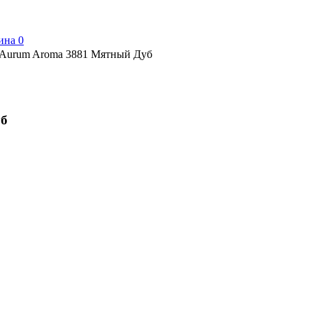
ина
0
 Aurum Aroma 3881 Мятный Дуб
уб