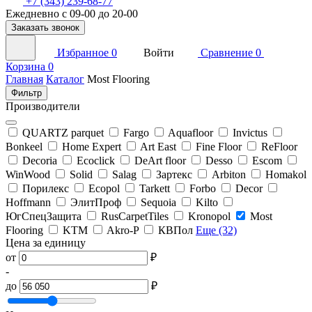
+7 (343) 239-68-77
Ежедневно с 09-00 до 20-00
Заказать звонок
Избранное
0
Войти
Сравнение
0
Корзина
0
Главная
Каталог
Most Flooring
Фильтр
Производители
QUARTZ parquet
Fargo
Aquafloor
Invictus
Bonkeel
Home Expert
Art East
Fine Floor
ReFloor
Decoria
Ecoclick
DeArt floor
Desso
Escom
WinWood
Solid
Salag
Зартекс
Arbiton
Homakol
Порилекс
Ecopol
Tarkett
Forbo
Decor
Hoffmann
ЭлитПроф
Sequoia
Kilto
ЮгСпецЗащита
RusCarpetTiles
Kronopol
Most
Flooring
KTM
Akro-P
КВПол
Еще (32)
Цена за единицу
от
₽
-
до
₽