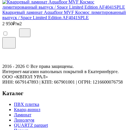
Кварцевый ламинат Aquafloor MVF Космос лимитированный
выпуск / Space Limited Edition AF4041SPLE
2 950
₽/м2
2016 - 2026 © Все права защищены.
Интернет-магазин напольных покрытий в Екатеринбурге.
ООО «КВПОЛ УРАЛ»
ИНН: 6679147893
|
КПП: 667901001
|
ОГРН: 1216600076758
Каталог
ПВХ плитка
Кварц-винил
Ламинат
Линолеум
QUARTZ parquet