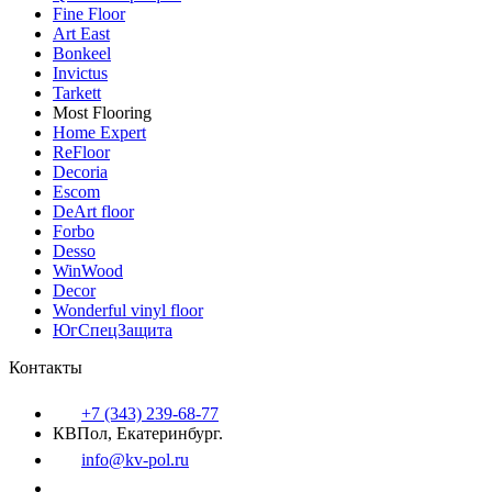
Fine Floor
Art East
Bonkeel
Invictus
Tarkett
Most Flooring
Home Expert
ReFloor
Decoria
Escom
DeArt floor
Forbo
Desso
WinWood
Decor
Wonderful vinyl floor
ЮгСпецЗащита
Контакты
+7 (343) 239-68-77
КВПол, Екатеринбург.
info@kv-pol.ru