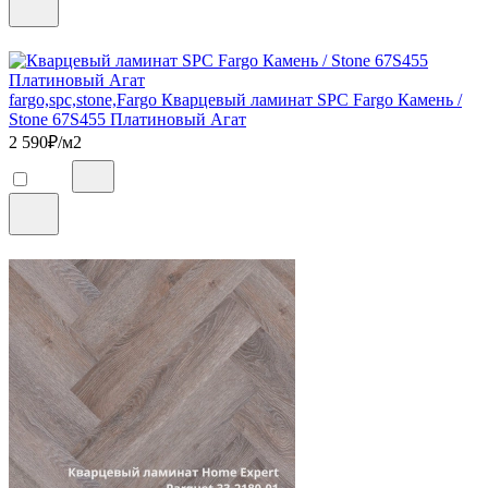
fargo,spc,stone,Fargo Кварцевый ламинат SPC Fargo Камень /
Stone 67S455 Платиновый Агат
2 590
₽/м2