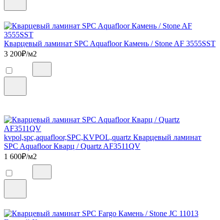
Кварцевый ламинат SPC Aquafloor Камень / Stone AF 3555SST
3 200
₽/м2
kvpol,spc,aquafloor,SPC,KVPOL,quartz Кварцевый ламинат
SPC Aquafloor Кварц / Quartz AF3511QV
1 600
₽/м2