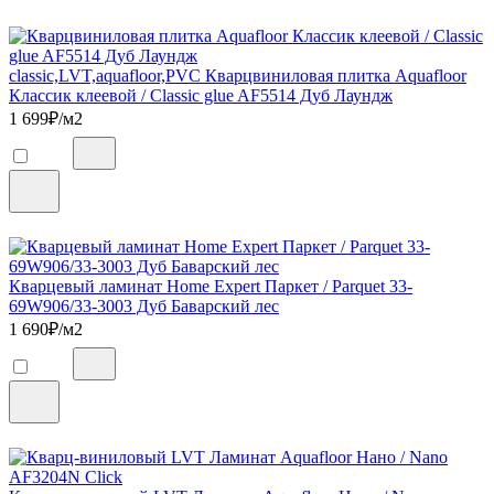
classic,LVT,aquafloor,PVC Кварцвиниловая плитка Aquafloor
Классик клеевой / Classic glue AF5514 Дуб Лаундж
1 699
₽/м2
Кварцевый ламинат Home Expert Паркет / Parquet 33-
69W906/33-3003 Дуб Баварский лес
1 690
₽/м2