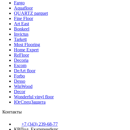
Fargo
Aquafloor
QUARTZ parquet
Fine Floor
Art East
Bonkeel
Invictus
Tarkett
Most Flooring
Home Expert
ReFloor
Decoria
Escom
DeArt floor
Forbo
Desso
WinWood
Decor
Wonderful vinyl floor
ЮгСпецЗащита
Контакты
+7 (343) 239-68-77
КВПол, Екатеринбург.