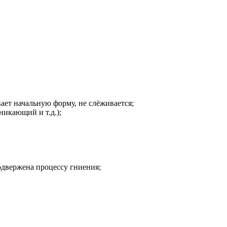
ает начальную форму, не слёживается;
никающий и т.д.);
одвержена процессу гниения;