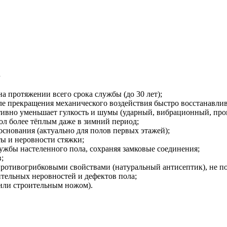
.
а протяжении всего срока службы (до 30 лет);
ле прекращения механического воздействия быстро восстанавлив
тивно уменьшает гулкость и шумы (ударный, вибрационный, про
ол более тёплым даже в зимний период;
основания (актуально для полов первых этажей);
ы и неровности стяжки;
ужбы настеленного пола, сохраняя замковые соединения;
;
 противогрибковыми свойствами (натуральный антисептик), не п
ительных неровностей и дефектов пола;
 или строительным ножом).