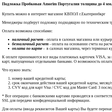
Подложка Пробковая Amorim Португалия толщина до 4 мм
Купить можно в интернет магазине КВПОЛ г.Екатеринбкрг
Менеджеры подберут подложку подходящую по техническим тре
Оплата возможна способами:
наличный расчет
- оплата в салонах магазина или курьер
безналичный расчет
- оплата на основании счета на рас
оплата по карте
- в салонах магазина, через термина
К оплате принимаются все виды платежных карточек VISA, за ис
карт, выпущенных отдельными банками. О возможность оплаты 
Что нужно знать:
номер вашей кредитной карты;
cрок окончания действия вашей кредитной карты, месяц/г
CVV код для карт Visa / CVC код для Master Card: 3 посл
* Все операции с банковскими картами проводятся в соответств
SSL для передачи конфиденциальной информации.
Для оплаты (ввода реквизитов Вашей карты) Вы будете пер