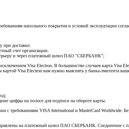
.
бованиям напольного покрытия и условий эксплуатации соглас
у при доставке;
четный счет организации.
л курьеру и через платежный шлюз ПАО "СБЕРБАНК";
ключением Visa Electron. В большинстве случаев карта Visa Ele
картой Visa Electron вам нужно выяснять у банка-эмитента ваш
од;
едние цифры на полосе для подписи на обороте карты.
ии с требованиями VISA International и MasterCard Worldwide. 
енаправлены на платежный шлюз ПАО СБЕРБАНК. Соединение с 