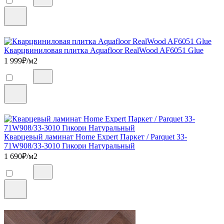
Кварцвиниловая плитка Aquafloor RealWood AF6051 Glue
1 999
₽/м2
Кварцевый ламинат Home Expert Паркет / Parquet 33-
71W908/33-3010 Гикори Натуральный
1 690
₽/м2