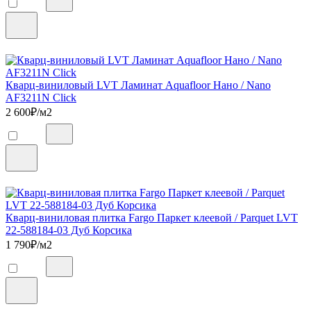
Кварц-виниловый LVT Ламинат Aquafloor Нано / Nano
AF3211N Click
2 600
₽/м2
Кварц-виниловая плитка Fargo Паркет клеевой / Parquet LVT
22-588184-03 Дуб Корсика
1 790
₽/м2