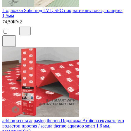
Подложка Solid под LVT, SPC покрытие листовая, толщина
1,5мм
74,50
₽/м2
arbiton,secura,aquastop,thermo Подложка Arbiton секура термо
водастоп простая / secura thermo aquastop smart 1.6 мм.