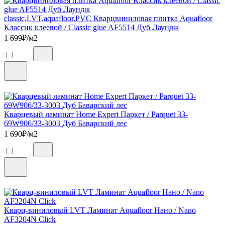
classic,LVT,aquafloor,PVC Кварцвиниловая плитка Aquafloor
Классик клеевой / Classic glue AF5514 Дуб Лаундж
1 699
₽/м2
Кварцевый ламинат Home Expert Паркет / Parquet 33-
69W906/33-3003 Дуб Баварский лес
1 690
₽/м2
Кварц-виниловый LVT Ламинат Aquafloor Нано / Nano
AF3204N Click