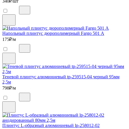
340
₽/шт
Напольный плинтус дюрополимерный Fargo 501 А
175
₽/м
Теневой плинтус алюминиевый tp-259515-04 черный 95мм
2,5м
798
₽/м
Плинтус L-образный алюминиевый lp-258012-02