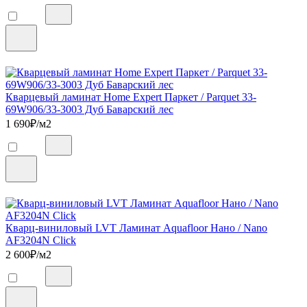
Кварцевый ламинат Home Expert Паркет / Parquet 33-
69W906/33-3003 Дуб Баварский лес
1 690
₽/м2
Кварц-виниловый LVT Ламинат Aquafloor Нано / Nano
AF3204N Click
2 600
₽/м2