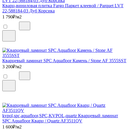
Кварц-виниловая плитка Fargo Паркет клеевой / Parquet LVT
22-588184-03 Дуб Корсика
1 790
₽/м2
Кварцевый ламинат SPC Aquafloor Камень / Stone AF 3555SST
3 200
₽/м2
kvpol,spc,aquafloor,SPC,KVPOL,quartz Кварцевый ламинат
SPC Aquafloor Кварц / Quartz AF3511QV
1 600
₽/м2