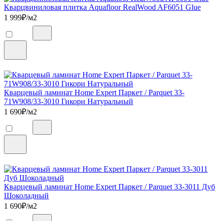
Кварцвиниловая плитка Aquafloor RealWood AF6051 Glue
1 999
₽/м2
Кварцевый ламинат Home Expert Паркет / Parquet 33-
71W908/33-3010 Гикори Натуральный
1 690
₽/м2
Кварцевый ламинат Home Expert Паркет / Parquet 33-3011 Дуб
Шоколадный
1 690
₽/м2