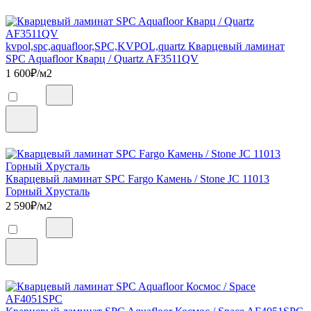
kvpol,spc,aquafloor,SPC,KVPOL,quartz Кварцевый ламинат
SPC Aquafloor Кварц / Quartz AF3511QV
1 600
₽/м2
Кварцевый ламинат SPC Fargo Камень / Stone JC 11013
Горный Хрусталь
2 590
₽/м2