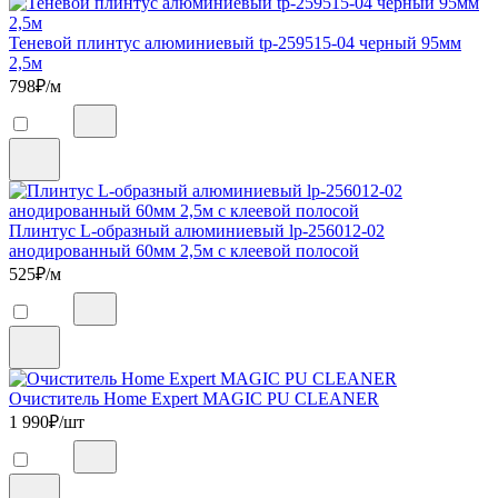
Теневой плинтус алюминиевый tp-259515-04 черный 95мм
2,5м
798
₽/м
Плинтус L-образный алюминиевый lp-256012-02
анодированный 60мм 2,5м с клеевой полосой
525
₽/м
Очиститель Home Expert MAGIC PU CLEANER
1 990
₽/шт