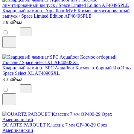
Кварцевый ламинат Aquafloor MVF Космос лимитированный
выпуск / Space Limited Edition AF4049SPLE
2 950
₽/м2
Кварцевый ламинат SPC Aquafloor Космос отборный ИксЭль /
Space Select XL AF4090SXL
3 350
₽/м2
QUARTZ PARQUET Классик 7 мм QP400-29 Орех
Американский