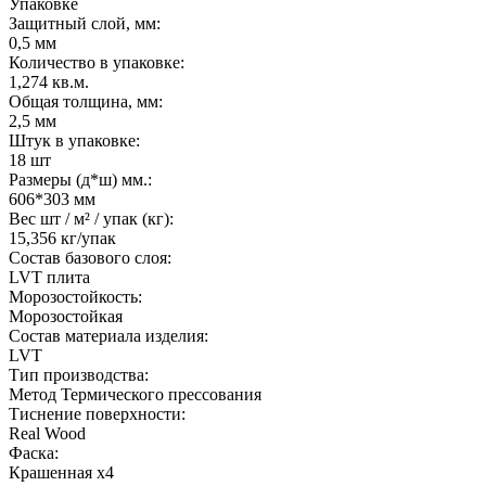
Упаковке
Защитный слой, мм:
0,5 мм
Количество в упаковке:
1,274 кв.м.
Общая толщина, мм:
2,5 мм
Штук в упаковке:
18 шт
Размеры (д*ш) мм.:
606*303 мм
Вес шт / м² / упак (кг):
15,356 кг/упак
Состав базового слоя:
LVT плита
Морозостойкость:
Морозостойкая
Состав материала изделия:
LVT
Тип производства:
Метод Термического прессования
Тиснение поверхности:
Real Wood
Фаска:
Крашенная х4