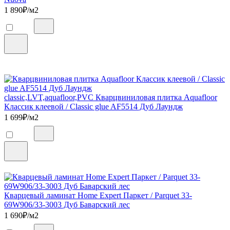
1 890
₽/м2
classic,LVT,aquafloor,PVC Кварцвиниловая плитка Aquafloor
Классик клеевой / Classic glue AF5514 Дуб Лаундж
1 699
₽/м2
Кварцевый ламинат Home Expert Паркет / Parquet 33-
69W906/33-3003 Дуб Баварский лес
1 690
₽/м2