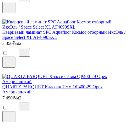
Кварцевый ламинат SPC Aquafloor Космос отборный ИксЭль /
Space Select XL AF4090SXL
3 350
₽/м2
QUARTZ PARQUET Классик 7 мм QP400-29 Орех
Американский
7 490
₽/м2