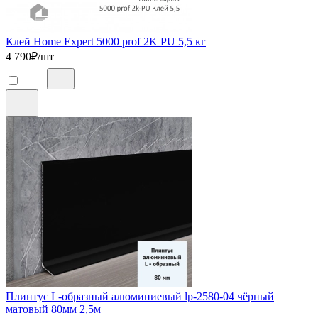
Клей Home Expert 5000 prof 2K PU 5,5 кг
4 790
₽/шт
Плинтус L-образный алюминиевый lp-2580-04 чёрный
матовый 80мм 2,5м