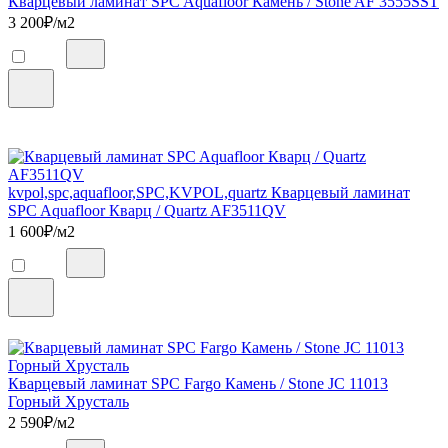
Кварцевый ламинат SPC Aquafloor Камень / Stone AF 3555SST
3 200
₽/м2
kvpol,spc,aquafloor,SPC,KVPOL,quartz Кварцевый ламинат
SPC Aquafloor Кварц / Quartz AF3511QV
1 600
₽/м2
Кварцевый ламинат SPC Fargo Камень / Stone JC 11013
Горный Хрусталь
2 590
₽/м2