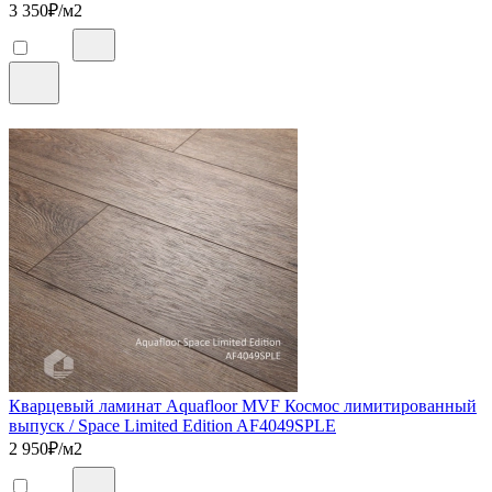
3 350
₽/м2
Кварцевый ламинат Aquafloor MVF Космос лимитированный
выпуск / Space Limited Edition AF4049SPLE
2 950
₽/м2