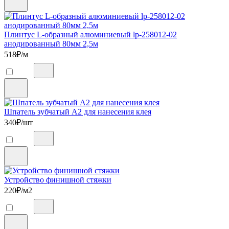
Плинтус L-образный алюминиевый lp-258012-02
анодированный 80мм 2,5м
518
₽/м
Шпатель зубчатый А2 для нанесения клея
340
₽/шт
Устройство финишной стяжки
220
₽/м2