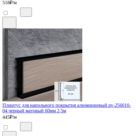
518
₽/м
Плинтус для напольного покрытия алюминиевый pv-256010-
04 черный матовый 60мм 2,5м
445
₽/м