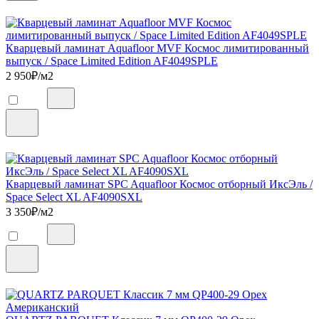
Кварцевый ламинат Aquafloor MVF Космос лимитированный
выпуск / Space Limited Edition AF4049SPLE
2 950
₽/м2
Кварцевый ламинат SPC Aquafloor Космос отборный ИксЭль /
Space Select XL AF4090SXL
3 350
₽/м2