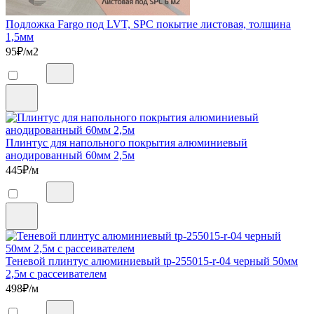
Подложка Fargo под LVT, SPC покытие листовая, толщина
1,5мм
95
₽/м2
Плинтус для напольного покрытия алюминиевый
анодированный 60мм 2,5м
445
₽/м
Теневой плинтус алюминиевый tp-255015-r-04 черный 50мм
2,5м c рассеивателем
498
₽/м