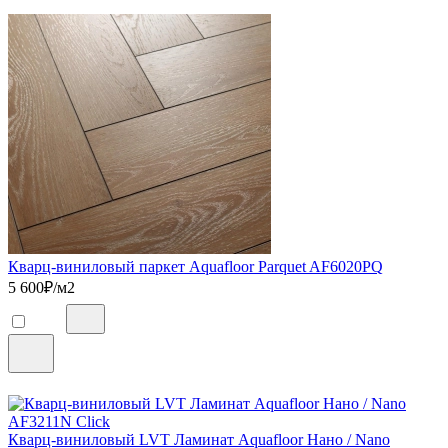
Кварц-виниловый паркет Aquafloor Parquet AF6020PQ
5 600
₽/м2
Кварц-виниловый LVT Ламинат Aquafloor Нано / Nano