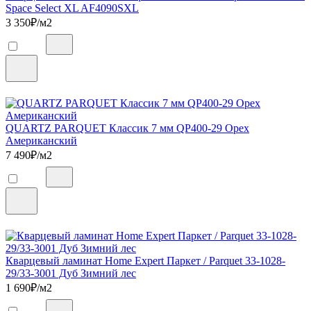
Space Select XL AF4090SXL
3 350
₽/м2
QUARTZ PARQUET Классик 7 мм QP400-29 Орех
Американский
7 490
₽/м2
Кварцевый ламинат Home Expert Паркет / Parquet 33-1028-
29/33-3001 Дуб Зимний лес
1 690
₽/м2