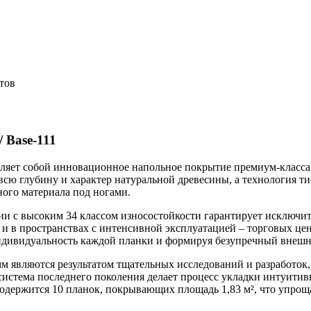
тов
 Base-111
авляет собой инновационное напольное покрытие премиум-класс
всю глубину и характер натуральной древесины, а технология т
ного материала под ногами.
и с высоким 34 классом износостойкости гарантирует исключит
и в пространствах с интенсивной эксплуатацией – торговых цен
индивидуальность каждой планки и формируя безупречный внешн
м являются результатом тщательных исследований и разработок
система последнего поколения делает процесс укладки интуитив
одержится 10 планок, покрывающих площадь 1,83 м², что упроща