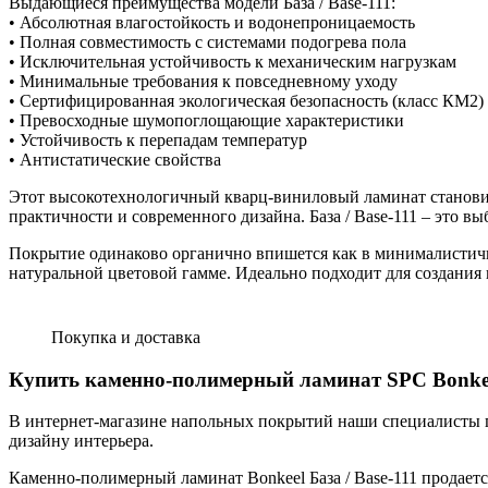
Выдающиеся преимущества модели База / Base-111:
• Абсолютная влагостойкость и водонепроницаемость
• Полная совместимость с системами подогрева пола
• Исключительная устойчивость к механическим нагрузкам
• Минимальные требования к повседневному уходу
• Сертифицированная экологическая безопасность (класс КМ2)
• Превосходные шумопоглощающие характеристики
• Устойчивость к перепадам температур
• Антистатические свойства
Этот высокотехнологичный кварц-виниловый ламинат становит
практичности и современного дизайна. База / Base-111 – это 
Покрытие одинаково органично впишется как в минималистичн
натуральной цветовой гамме. Идеально подходит для создания
Покупка и доставка
Купить каменно-полимерный ламинат SPC Bonkeel Б
В интернет-магазине напольных покрытий наши специалисты 
дизайну интерьера.
Каменно-полимерный ламинат Bonkeel База / Base-111 продается