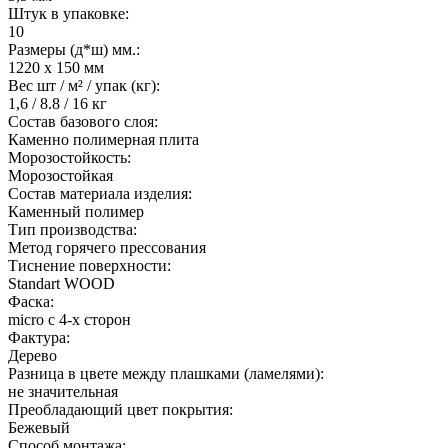
Штук в упаковке:
10
Размеры (д*ш) мм.:
1220 х 150 мм
Вес шт / м² / упак (кг):
1,6 / 8.8 / 16 кг
Состав базового слоя:
Каменно полимерная плита
Морозостойкость:
Морозостойкая
Состав материала изделия:
Каменный полимер
Тип производства:
Метод горячего прессования
Тиснение поверхности:
Standart WOOD
Фаска:
micro с 4-х сторон
Фактура:
Дерево
Разница в цвете между плашками (ламелями):
не значительная
Преобладающий цвет покрытия:
Бежевый
Способ монтажа: