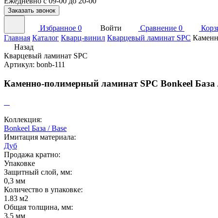
Ежедневно с 09-00 до 20-00
Заказать звонок
Избранное
0
Войти
Сравнение
0
Корз
Главная
Каталог
Кварц-винил
Кварцевый ламинат SPC
Каменн
Назад
Кварцевый ламинат SPC
Артикул: bonb-111
Каменно-полимерный ламинат SPC Bonkeel База / B
Коллекция:
Bonkeel База / Base
Имитация материала:
Дуб
Продажа кратно:
Упаковке
Защитный слой, мм:
0,3 мм
Количество в упаковке:
1.83 м2
Общая толщина, мм:
3,5 мм