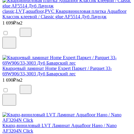
classic,LVT,aquafloor,PVC Кварцвиниловая плитка Aquafloor
Классик клеевой / Classic glue AF5514 Дуб Лаундж
1 699
₽/м2
Кварцевый ламинат Home Expert Паркет / Parquet 33-
69W906/33-3003 Дуб Баварский лес
1 690
₽/м2
Кварц-виниловый LVT Ламинат Aquafloor Нано / Nano
AF3204N Click