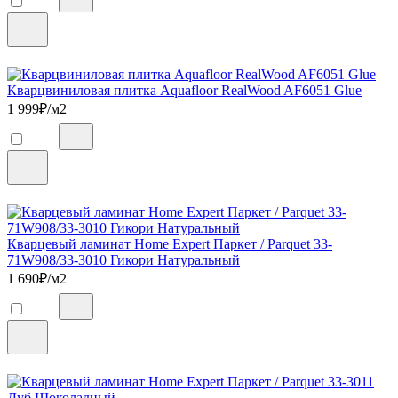
Кварцвиниловая плитка Aquafloor RealWood AF6051 Glue
1 999
₽/м2
Кварцевый ламинат Home Expert Паркет / Parquet 33-
71W908/33-3010 Гикори Натуральный
1 690
₽/м2