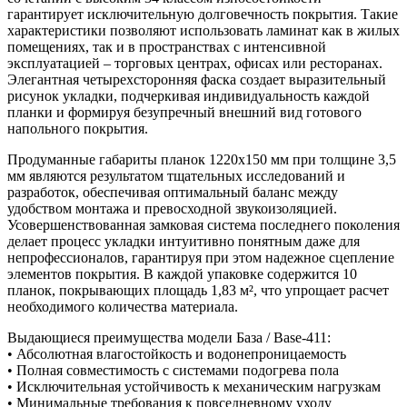
гарантирует исключительную долговечность покрытия. Такие
характеристики позволяют использовать ламинат как в жилых
помещениях, так и в пространствах с интенсивной
эксплуатацией – торговых центрах, офисах или ресторанах.
Элегантная четырехсторонняя фаска создает выразительный
рисунок укладки, подчеркивая индивидуальность каждой
планки и формируя безупречный внешний вид готового
напольного покрытия.
Продуманные габариты планок 1220х150 мм при толщине 3,5
мм являются результатом тщательных исследований и
разработок, обеспечивая оптимальный баланс между
удобством монтажа и превосходной звукоизоляцией.
Усовершенствованная замковая система последнего поколения
делает процесс укладки интуитивно понятным даже для
непрофессионалов, гарантируя при этом надежное сцепление
элементов покрытия. В каждой упаковке содержится 10
планок, покрывающих площадь 1,83 м², что упрощает расчет
необходимого количества материала.
Выдающиеся преимущества модели База / Base-411:
• Абсолютная влагостойкость и водонепроницаемость
• Полная совместимость с системами подогрева пола
• Исключительная устойчивость к механическим нагрузкам
• Минимальные требования к повседневному уходу