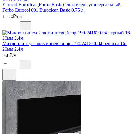
Eurocol,Euroclean,Forbo,Basic Очиститель универсальный
Forbo Eurocol 891 Euroclean Basic 0.75 л.
1 120
₽/шт
Микроплинтус алюминиевый mp-190-241620-04 черный 16-
20мм 2,4м
558
₽/м