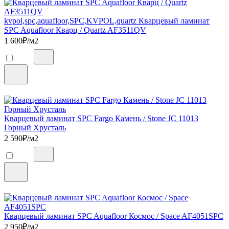
kvpol,spc,aquafloor,SPC,KVPOL,quartz Кварцевый ламинат
SPC Aquafloor Кварц / Quartz AF3511QV
1 600
₽/м2
Кварцевый ламинат SPC Fargo Камень / Stone JC 11013
Горный Хрусталь
2 590
₽/м2
Кварцевый ламинат SPC Aquafloor Космос / Space AF4051SPC
2 950
₽/м2