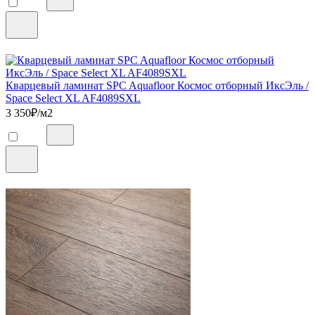
Кварцевый ламинат SPC Aquafloor Космос отборный ИксЭль /
Space Select XL AF4089SXL
3 350
₽/м2