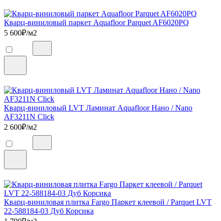
Кварц-виниловый паркет Aquafloor Parquet AF6020PQ
5 600
₽/м2
Кварц-виниловый LVT Ламинат Aquafloor Нано / Nano
AF3211N Click
2 600
₽/м2
Кварц-виниловая плитка Fargo Паркет клеевой / Parquet LVT
22-588184-03 Дуб Корсика