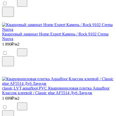
Кварцевый ламинат Home Expert Камень / Rock 9102 Crema
Nuova
1 890
₽/м2
classic,LVT,aquafloor,PVC Кварцвиниловая плитка Aquafloor
Классик клеевой / Classic glue AF5514 Дуб Лаундж
1 699
₽/м2