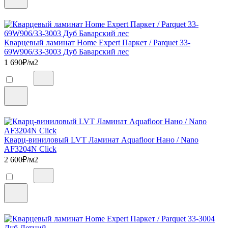
Кварцевый ламинат Home Expert Паркет / Parquet 33-
69W906/33-3003 Дуб Баварский лес
1 690
₽/м2
Кварц-виниловый LVT Ламинат Aquafloor Нано / Nano
AF3204N Click
2 600
₽/м2