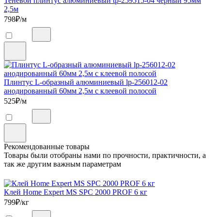
Теневой плинтус алюминиевый tp-259515-04 черный 95мм
2,5м
798
₽/м
Плинтус L-образный алюминиевый lp-256012-02
анодированный 60мм 2,5м с клеевой полосой
525
₽/м
Рекомендованные товары
Товары были отобраны нами по прочности, практичности, а
так же другим важным параметрам
Клей Home Expert MS SPC 2000 PROF 6 кг
799
₽/кг