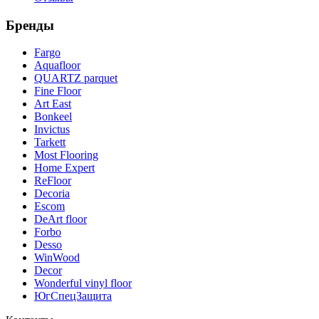
Бренды
Fargo
Aquafloor
QUARTZ parquet
Fine Floor
Art East
Bonkeel
Invictus
Tarkett
Most Flooring
Home Expert
ReFloor
Decoria
Escom
DeArt floor
Forbo
Desso
WinWood
Decor
Wonderful vinyl floor
ЮгСпецЗащита