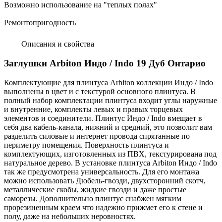
Возможно использование на "теплых полах"
Ремонтопригодность
Описания и свойства
Заглушки Arbiton Индо / Indo 19 Дуб Онтарио
Комплектующие для плинтуса
Arbiton коллекции Индо / Indo
выполнены в цвет и с текстурой основного плинтуса. В
полный набор комплектации плинтуса входит углы наружные
и внутренние, комплекты левых и правых торцевых
элементов и соединители. Плинтус Индо / Indo вмещает в
себя два кабель-канала, нижний и средний, это позволит вам
разделить силовые и интернет провода спрятанные по
периметру помещения.
Поверхность плинтуса и
комплектующих, изготовленных из ПВХ, текстурирована под
натуральное дерево. В установке плинтуса Arbiton Индо / Indo
так же предусмотрена универсальность. Для его монтажа
можно использовать Дюбель-гвозди, двухсторонний скотч,
металлические скобы, жидкие гвозди и даже простые
саморезы. Дополнительно плинтус снабжен мягким
прорезиненным краем что надежно прижмет его к стене и
полу, даже на небольших неровностях.