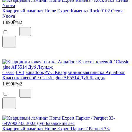
Кварцевый ламинат Home Expert Камень / Rock 9102 Crema
Nuova
1 890
₽/м2
classic,LVT,aquafloor,PVC Кварцвиниловая плитка Aquafloor
Классик клеевой / Classic glue AF5514 Дуб Лаундж
1 699
₽/м2
Кварцевый ламинат Home Expert Паркет / Parquet 33-