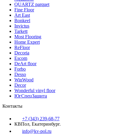
QUARTZ parquet
Fine Floor
Art East
Bonkeel
Invictus
Tarkett
Most Flooring
Home Expert
ReFloor
Decoria
Escom
DeArt floor
Forbo
Desso
WinWood
Decor
Wonderful vinyl floor
ЮгСпецЗащита
Контакты
+7 (343) 239-68-77
КВПол, Екатеринбург.
info@kv-pol.ru