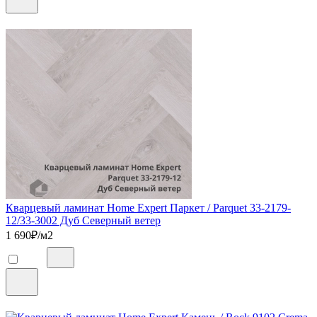
Кварцевый ламинат Home Expert Паркет / Parquet 33-2179-
12/33-3002 Дуб Северный ветер
1 690
₽/м2