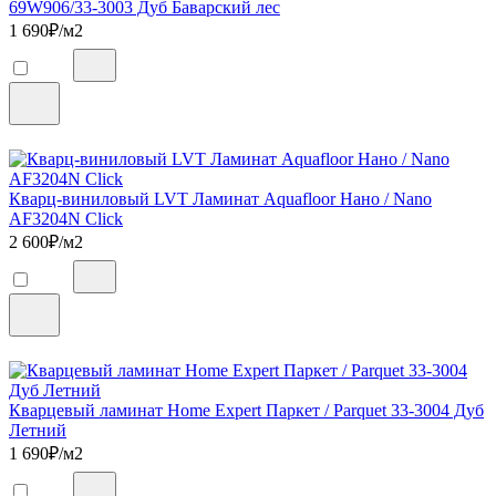
69W906/33-3003 Дуб Баварский лес
1 690
₽/м2
Кварц-виниловый LVT Ламинат Aquafloor Нано / Nano
AF3204N Click
2 600
₽/м2
Кварцевый ламинат Home Expert Паркет / Parquet 33-3004 Дуб
Летний
1 690
₽/м2