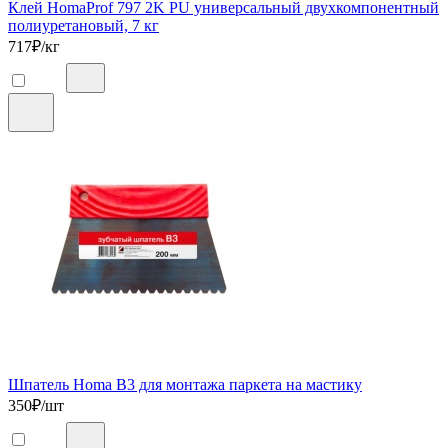
Клей HomaProf 797 2K PU универсальный двухкомпонентный
полиуретановый, 7 кг
717
₽/кг
Шпатель Homa B3 для монтажа паркета на мастику
350
₽/шт