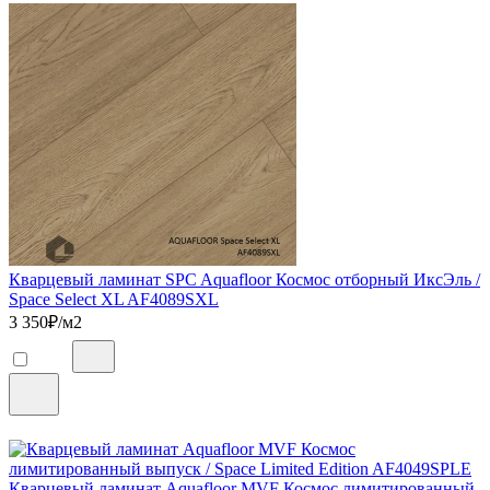
Кварцевый ламинат SPC Aquafloor Космос отборный ИксЭль /
Space Select XL AF4089SXL
3 350
₽/м2
Кварцевый ламинат Aquafloor MVF Космос лимитированный