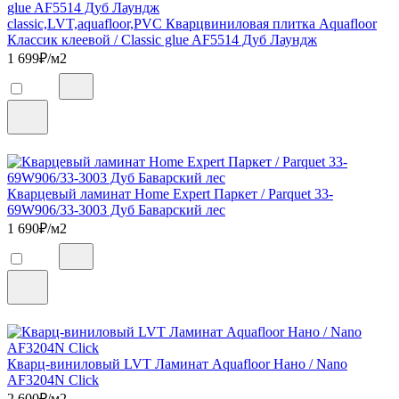
classic,LVT,aquafloor,PVC Кварцвиниловая плитка Aquafloor
Классик клеевой / Classic glue AF5514 Дуб Лаундж
1 699
₽/м2
Кварцевый ламинат Home Expert Паркет / Parquet 33-
69W906/33-3003 Дуб Баварский лес
1 690
₽/м2
Кварц-виниловый LVT Ламинат Aquafloor Нано / Nano
AF3204N Click
2 600
₽/м2