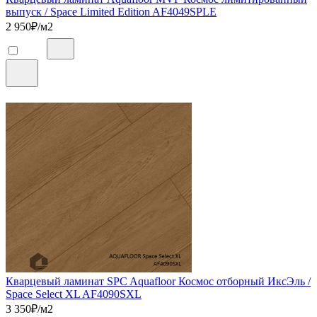
выпуск / Space Limited Edition AF4049SPLE
2 950
₽/м2
Кварцевый ламинат SPC Aquafloor Космос отборный ИксЭль /
Space Select XL AF4090SXL
3 350
₽/м2