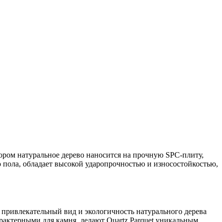
тором натуральное дерево наносится на прочную SPC-плиту,
 пола, обладает высокой ударопрочностью и износостойкостью,
й привлекательный вид и экологичность натурального дерева
арактерными для камня, делают Quartz Parquet уникальным