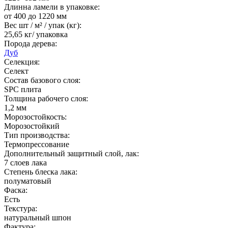
Длинна ламели в упаковке:
от 400 до 1220 мм
Вес шт / м² / упак (кг):
25,65 кг/ упаковка
Порода дерева:
Дуб
Селекция:
Селект
Состав базового слоя:
SPC плита
Толщина рабочего слоя:
1,2 мм
Морозостойкость:
Морозостойкий
Тип производства:
Термопрессование
Дополнительный защитный слой, лак:
7 слоев лака
Степень блеска лака:
полуматовый
Фаска:
Есть
Текстура:
натуральный шпон
Фактура: