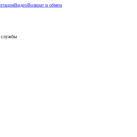
нтация
Видео
Возврат и обмен
а службы