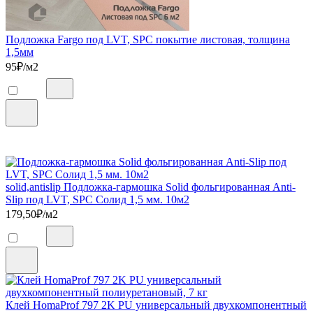
Подложка Fargo под LVT, SPC покытие листовая, толщина
1,5мм
95
₽/м2
solid,antislip Подложка-гармошка Solid фольгированная Anti-
Slip под LVT, SPC Солид 1,5 мм. 10м2
179,50
₽/м2
Клей HomaProf 797 2K PU универсальный двухкомпонентный