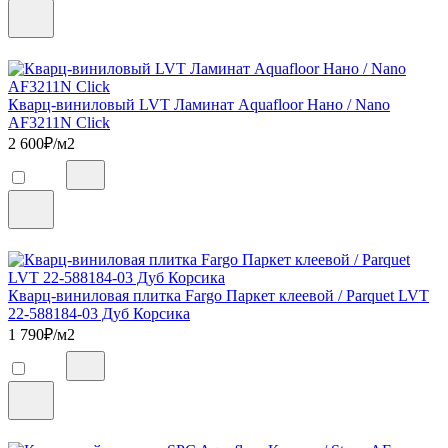
Кварц-виниловый LVT Ламинат Aquafloor Нано / Nano
AF3211N Click
2 600
₽/м2
Кварц-виниловая плитка Fargo Паркет клеевой / Parquet LVT
22-588184-03 Дуб Корсика
1 790
₽/м2