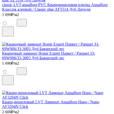
classic,LVT,aquafloor,PVC Кварцвиниловая плитка Aquafloor
Классик клеевой / Classic glue AF5514 Дуб Лаундж
1 699
₽/м2
Кварцевый ламинат Home Expert Паркет / Parquet 33-
69W906/33-3003 Дуб Баварский лес
1 690
₽/м2
Кварц-виниловый LVT Ламинат Aquafloor Нано / Nano
AF3204N Click
2 600
₽/м2