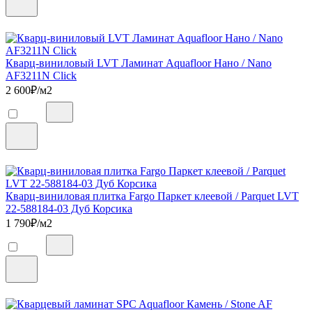
Кварц-виниловый LVT Ламинат Aquafloor Нано / Nano
AF3211N Click
2 600
₽/м2
Кварц-виниловая плитка Fargo Паркет клеевой / Parquet LVT
22-588184-03 Дуб Корсика
1 790
₽/м2