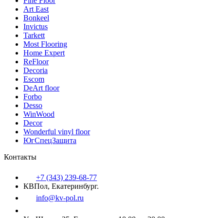
Fine Floor
Art East
Bonkeel
Invictus
Tarkett
Most Flooring
Home Expert
ReFloor
Decoria
Escom
DeArt floor
Forbo
Desso
WinWood
Decor
Wonderful vinyl floor
ЮгСпецЗащита
Контакты
+7 (343) 239-68-77
КВПол, Екатеринбург.
info@kv-pol.ru