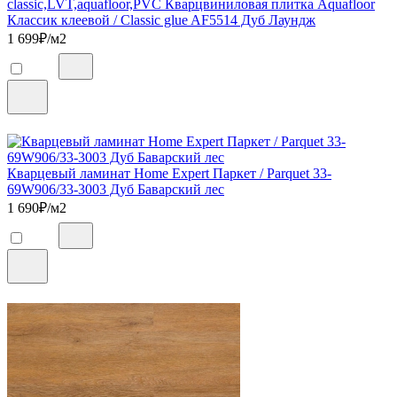
classic,LVT,aquafloor,PVC Кварцвиниловая плитка Aquafloor
Классик клеевой / Classic glue AF5514 Дуб Лаундж
1 699
₽/м2
Кварцевый ламинат Home Expert Паркет / Parquet 33-
69W906/33-3003 Дуб Баварский лес
1 690
₽/м2