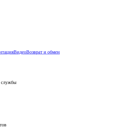
нтация
Видео
Возврат и обмен
а службы
тов