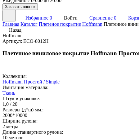
Ежедневно с 09-00 до 20-00
Заказать звонок
Избранное
0
Войти
Сравнение
0
Корз
Главная
Каталог
Плетеное покрытие
Hoffmann
Плетенное вини
Назад
Hoffmann
Артикул: ECO-8012H
Плетенное виниловое покрытие Hoffmann Просто
Коллекция:
Hoffmann Простой / Simple
Имитация материала:
Ткань
Штук в упаковке:
1,0 / 20
Размеры (д*ш) мм.:
2000*10000
Ширина рулона:
2 метра
Длина стандартного рулона:
10 метров