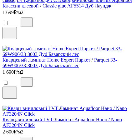
classic,LVT,aquafloor,PVC Кварцвиниловая плитка Aquafloor
Классик клеевой / Classic glue AF5514 Дуб Лаундж
1 699
₽/м2
Кварцевый ламинат Home Expert Паркет / Parquet 33-
69W906/33-3003 Дуб Баварский лес
1 690
₽/м2
Кварц-виниловый LVT Ламинат Aquafloor Нано / Nano
AF3204N Click
2 600
₽/м2