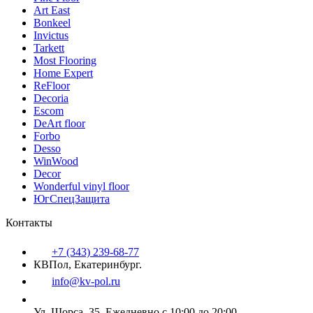
Art East
Bonkeel
Invictus
Tarkett
Most Flooring
Home Expert
ReFloor
Decoria
Escom
DeArt floor
Forbo
Desso
WinWood
Decor
Wonderful vinyl floor
ЮгСпецЗащита
Контакты
+7 (343) 239-68-77
КВПол, Екатеринбург.
info@kv-pol.ru
Ул. Щорса, 35.
Ежедневно с 10:00 до 20:00