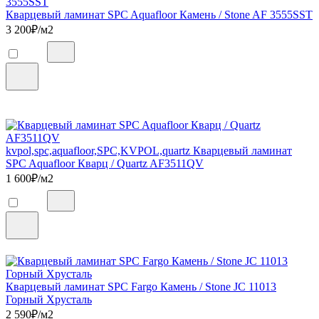
Кварцевый ламинат SPC Aquafloor Камень / Stone AF 3555SST
3 200
₽/м2
kvpol,spc,aquafloor,SPC,KVPOL,quartz Кварцевый ламинат
SPC Aquafloor Кварц / Quartz AF3511QV
1 600
₽/м2
Кварцевый ламинат SPC Fargo Камень / Stone JC 11013
Горный Хрусталь
2 590
₽/м2