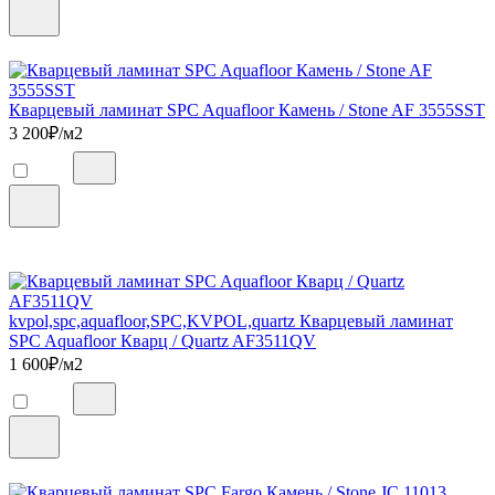
Кварцевый ламинат SPC Aquafloor Камень / Stone AF 3555SST
3 200
₽/м2
kvpol,spc,aquafloor,SPC,KVPOL,quartz Кварцевый ламинат
SPC Aquafloor Кварц / Quartz AF3511QV
1 600
₽/м2