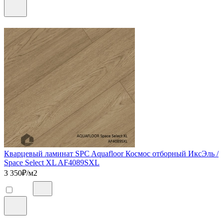
Кварцевый ламинат SPC Aquafloor Космос отборный ИксЭль /
Space Select XL AF4089SXL
3 350
₽/м2