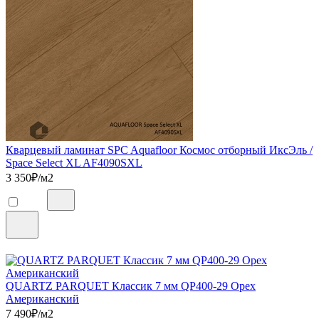
Кварцевый ламинат SPC Aquafloor Космос отборный ИксЭль /
Space Select XL AF4090SXL
3 350
₽/м2
QUARTZ PARQUET Классик 7 мм QP400-29 Орех
Американский
7 490
₽/м2