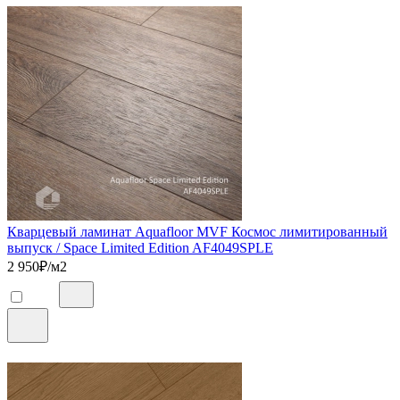
Кварцевый ламинат Aquafloor MVF Космос лимитированный
выпуск / Space Limited Edition AF4049SPLE
2 950
₽/м2