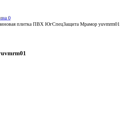
ина
0
зиновая плитка ПВХ ЮгСпецЗащита Мрамор yuvmrm01
yuvmrm01