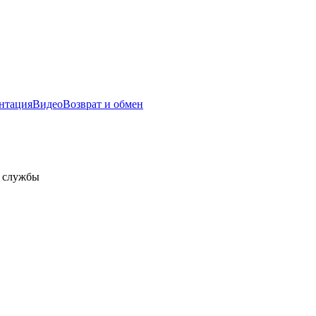
нтация
Видео
Возврат и обмен
а службы