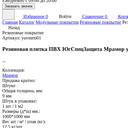
Ежедневно с 09-00 до 20-00
Заказать звонок
Избранное
0
Войти
Сравнение
0
Корз
Главная
Каталог
Модульные покрытия
Резиновые покрытие
Ре
Назад
Резиновые покрытие
Артикул: yuvmrm01
Резиновая плитка ПВХ ЮгСпецЗащита Мрамор 
Коллекция:
Мрамор
Продажа кратно:
Штуке
Общая толщина, мм:
9 мм
Штук в упаковке:
1 шт / 1 м2
Размеры (д*ш) мм.:
1000*1000 мм
Вес шт / м² / упак (кг):
12,5 кг/шт