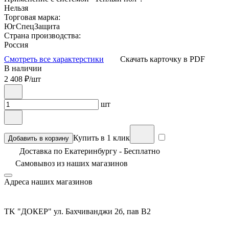
Нельзя
Торговая марка:
ЮгСпецЗащита
Страна производства:
Россия
Смотреть все характерстики
Скачать карточку в PDF
В наличии
2 408
₽/шт
шт
Купить в 1 клик
Добавить в корзину
Доставка по Екатеринбургу - Бесплатно
Самовывоз из
наших магазинов
Адреса наших магазинов
TK "ДОКЕР" ул. Бахчиванджи 2б, пав В2