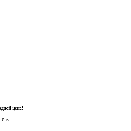
дной цене!
айну.