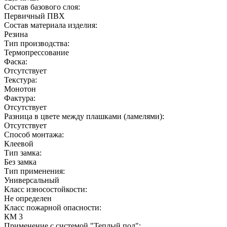
Состав базового слоя:
Первичный ПВХ
Состав материала изделия:
Резина
Тип производства:
Термопрессование
Фаска:
Отсутствует
Текстура:
Монотон
Фактура:
Отсутствует
Разница в цвете между плашками (ламелями):
Отсутствует
Способ монтажа:
Клеевой
Тип замка:
Без замка
Тип применения:
Универсальный
Класс износостойкости:
Не определен
Класс пожарной опасности:
КМ 3
Применение с системой "Теплый пол":