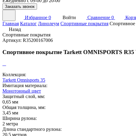
Ежедневно с 09-00 до 20-00
Заказать звонок
Избранное
0
Войти
Сравнение
0
Корз
Главная
Каталог
Линолеум
Спортивные покрытия
Спортивное
Назад
Спортивные покрытия
Артикул: R35200167006
Спортивное покрытие Tarkett OMNISPORTS R3
Коллекция:
Tarkett Omnisports 35
Имитация материала:
Монотонный цвет
Защитный слой, мм:
0,65 мм
Общая толщина, мм:
3,45 мм
Ширина рулона:
2 метра
Длина стандартного рулона:
20.5 метров