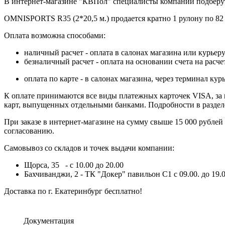
В интернет-магазине "КВПол" специалисты компании подберут
OMNISPORTS R35 (2*20,5 м.) продается кратно 1 рулону по 82
Оплата возможна способами:
наличный расчет - оплата в салонах магазина или курьеру
безналичный расчет - оплата на основании счета на расч
оплата по карте - в салонах магазина, через терминал 
К оплате принимаются все виды платежных карточек VISA, за ис
карт, выпущенных отдельными банками. Подробности в разде
При заказе в интернет-магазине на сумму свыше 15 000 рублей
согласованию.
Самовывоз со складов и точек выдачи компании:
Щорса, 35 - с 10.00 до 20.00
Бахчиванджи, 2 - ТК "Докер" павильон С1 с 09.00. до 19.0
Доставка по г. Екатеринбург бесплатно!
Документация