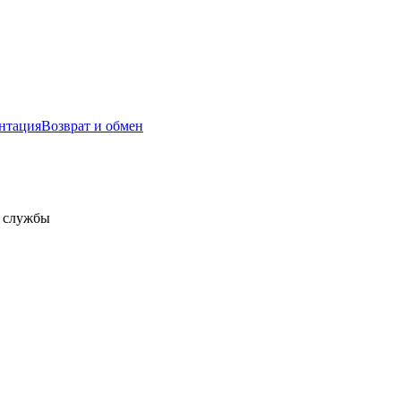
нтация
Возврат и обмен
а службы