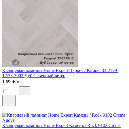
Кварцевый ламинат Home Expert Паркет / Parquet 33-2179-
12/33-3002 Дуб Северный ветер
1 690
₽/м2
Кварцевый ламинат Home Expert Камень / Rock 9102 Crema