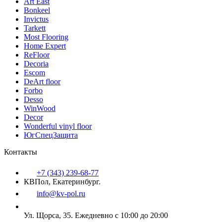
Art East
Bonkeel
Invictus
Tarkett
Most Flooring
Home Expert
ReFloor
Decoria
Escom
DeArt floor
Forbo
Desso
WinWood
Decor
Wonderful vinyl floor
ЮгСпецЗащита
Контакты
+7 (343) 239-68-77
КВПол, Екатеринбург.
info@kv-pol.ru
Ул. Щорса, 35.
Ежедневно с 10:00 до 20:00