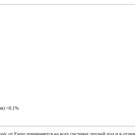
ов) <0.1%
assic от Fargo применяется на всех системах теплый пол и в от