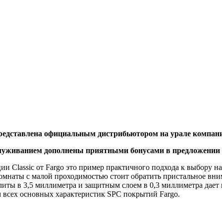
 представлена официальным дистрибьютором на урале компан
служиванием дополнены приятными бонусами в предложении 
 Classic от Fargo это пример практичного подхода к выбору н
мнаты с малой проходимостью стоит обратить пристальное вним
литы в 3,5 миллиметра и защитным слоем в 0,3 миллиметра дает 
м всех основных характеристик SPC покрытий Fargo.