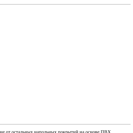
личие от остальных напольных покрытий на основе ПВХ