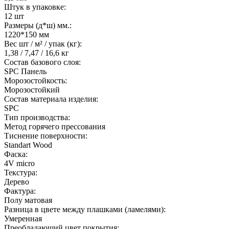
Штук в упаковке:
12 шт
Размеры (д*ш) мм.:
1220*150 мм
Вес шт / м² / упак (кг):
1,38 / 7,47 / 16,6 кг
Состав базового слоя:
SPC Панель
Морозостойкость:
Морозостойкий
Состав материала изделия:
SPC
Тип производства:
Метод горячего прессования
Тиснение поверхности:
Standart Wood
Фаска:
4V micro
Текстура:
Дерево
Фактура:
Полу матовая
Разница в цвете между плашками (ламелями):
Умеренная
Преобладающий цвет покрытия: