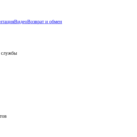
нтация
Видео
Возврат и обмен
а службы
тов