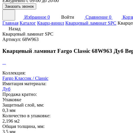
Ежедневно с 09-00 до 20-00
Заказать звонок
Избранное
0
Войти
Сравнение
0
Корз
Главная
Каталог
Кварц-винил
Кварцевый ламинат SPC
Кварце
Назад
Кварцевый ламинат SPC
Артикул: 68W963
Кварцевый ламинат Fargo Classic 68W963 Дуб Ве
Коллекция:
Fargo Классик / Classic
Имитация материала:
Дуб
Продажа кратно:
Упаковке
Защитный слой, мм:
0,3 мм
Количество в упаковке:
2,196 м2
Общая толщина, мм:
3,5 мм