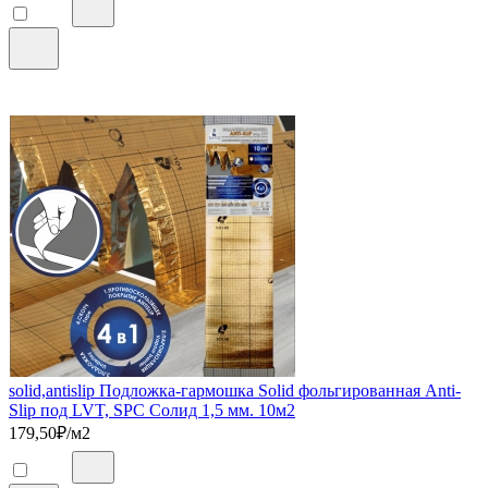
solid,antislip Подложка-гармошка Solid фольгированная Anti-
Slip под LVT, SPC Солид 1,5 мм. 10м2
179,50
₽/м2