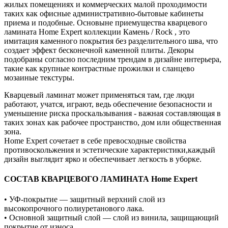
жилых помещениях и коммерческих малой проходимости
таких как офисные административно-бытовые кабинеты
приема и подобные. Основыне приемущества кварцевого
ламината Home Expert коллекции Камень / Rock , это
имитация каменного покрытия без разделительного шва, что
создает эффект бесконечной каменной плиты. Декоры
подобраны согласно последним трендам в дизайне интерьера,
такие как крупные контрастные прожилки и сланцево
мозаиные текстуры.
Кварцевый ламинат может применяться там, где люди
работают, учатся, играют, ведь обеспечение безопасности и
уменьшение риска проскальзывания - важная составляющая в
таких зонах как рабочее пространство, дом или общественная
зона.
Home Expert сочетает в себе превосходные свойства
противоскольжения и эстетические характеристики,каждый
дизайн выглядит ярко и обеспечивает легкость в уборке.
СОСТАВ КВАРЦЕВОГО ЛАМИНАТА Home Expert
• УФ-покрытие — защитный верхний слой из
высокопрочного полиуретанового лака.
• Основной защитный слой — слой из винила, защищающий
покрытие от износа.