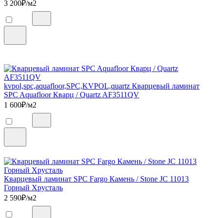
3 200
₽/м2
kvpol,spc,aquafloor,SPC,KVPOL,quartz Кварцевый ламинат
SPC Aquafloor Кварц / Quartz AF3511QV
1 600
₽/м2
Кварцевый ламинат SPC Fargo Камень / Stone JC 11013
Горный Хрусталь
2 590
₽/м2