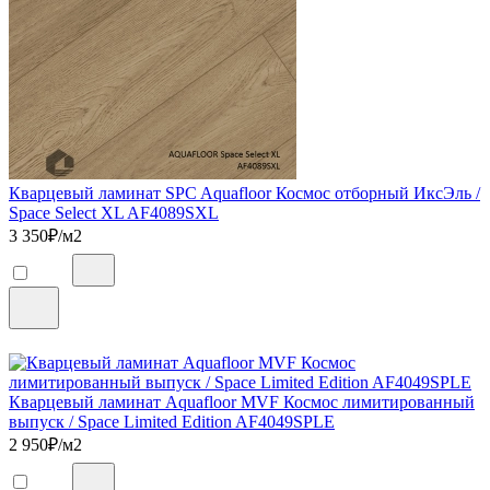
Кварцевый ламинат SPC Aquafloor Космос отборный ИксЭль /
Space Select XL AF4089SXL
3 350
₽/м2
Кварцевый ламинат Aquafloor MVF Космос лимитированный
выпуск / Space Limited Edition AF4049SPLE
2 950
₽/м2