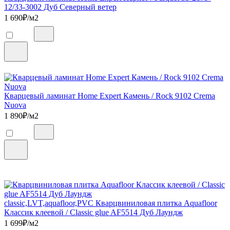
12/33-3002 Дуб Северный ветер
1 690
₽/м2
Кварцевый ламинат Home Expert Камень / Rock 9102 Crema
Nuova
1 890
₽/м2
classic,LVT,aquafloor,PVC Кварцвиниловая плитка Aquafloor
Классик клеевой / Classic glue AF5514 Дуб Лаундж
1 699
₽/м2