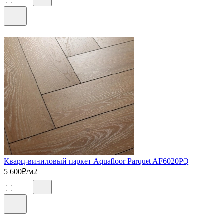
Кварц-виниловый паркет Aquafloor Parquet AF6020PQ
5 600
₽/м2