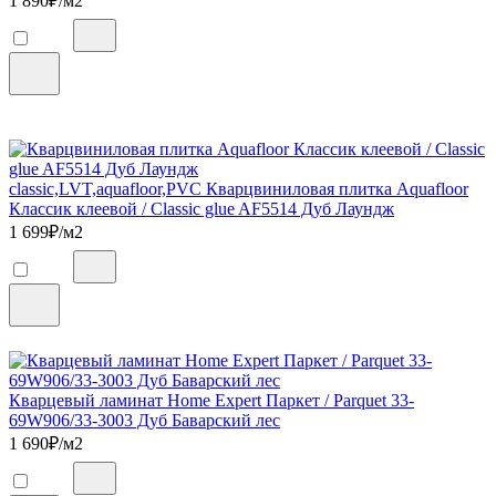
1 890
₽/м2
classic,LVT,aquafloor,PVC Кварцвиниловая плитка Aquafloor
Классик клеевой / Classic glue AF5514 Дуб Лаундж
1 699
₽/м2
Кварцевый ламинат Home Expert Паркет / Parquet 33-
69W906/33-3003 Дуб Баварский лес
1 690
₽/м2