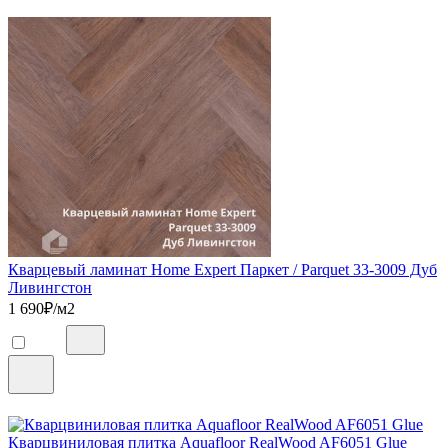
Кварцевый ламинат Home Expert Паркет / Parquet 33-3009 Дуб
Ливингстон
1 690
₽/м2
Кварцвиниловая плитка Aquafloor RealWood AF6051 Glue