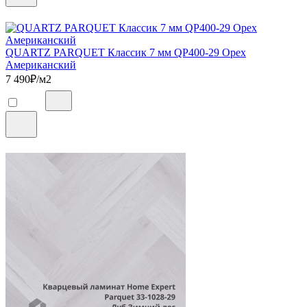
QUARTZ PARQUET Классик 7 мм QP400-29 Орех
Американский
7 490
₽/м2