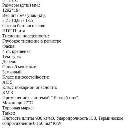
Размеры (д*ш) мм.:
1292*194
Вес шт / м² / упак (кг):
2,7 / 10,95 / 13,5
Состав базового слоя:
HDF Плита
Тиснение поверхности:
Глубокое тиснение в регистре
Фаска:
4-ст. крашеная
Текстура:
Дерево
Способ монтажа:
Замковый
Класс износостойкости:
AC 5
Класс пожарной опасности:
КМ 3
Применение с системой "Теплый пол":
Можно до 27°С
Торговая марка:
Tarkett
Плотость плиты 930 кг/м3, Ударопрочность IC3, Термическое
сопротивление 0,150 m2*K/W