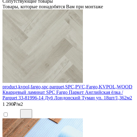
Сопутствующие товары
Товары, которые понадобятся Вам при монтаже
product,kvpol,fargo,spc,parquet,SPC,PVC,Fargo,KVPOL,WOOD
Кварцевый ламинат SPC Fargo Паркет Английская ёлка /
Parquet 33-81996-14 Дуб Лондонский Туман уп. 18шт/1,362м2
1 290
₽/м2