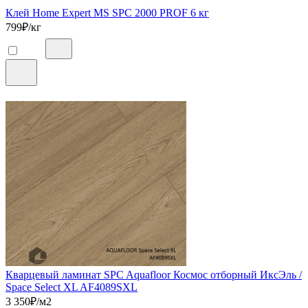
Клей Home Expert MS SPC 2000 PROF 6 кг
799
₽/кг
Кварцевый ламинат SPC Aquafloor Космос отборный ИксЭль /
Space Select XL AF4089SXL
3 350
₽/м2