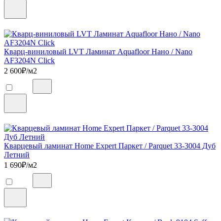
Кварц-виниловый LVT Ламинат Aquafloor Нано / Nano
AF3204N Click
2 600
₽/м2
Кварцевый ламинат Home Expert Паркет / Parquet 33-3004 Дуб
Летний
1 690
₽/м2