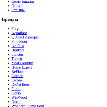
Сертификаты
Оплата
Отзывы
Бренды
Fargo
Aquafloor
QUARTZ parquet
Fine Floor
Art East
Bonkeel
Invictus
Tarkett
Most Flooring
Home Expert
ReFloor
Decoria
Escom
DeArt floor
Forbo
Desso
WinWood
Decor
Wonderful vinyl floor