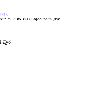
ина
0
 Aurum Gusto 3493 Сафроновый Дуб
й Дуб