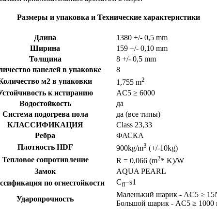
Размеры и упаковка и Технические характеристики
Длина
1380
+/- 0,5 mm
Ширина
159
+/- 0,10 mm
Толщина
8
+/- 0,5 mm
личество панелей в упаковке
8
2
Количество м2 в упаковки
1,755 m
Устойчивость к истиранию
AC5 ≥ 6000
Водостойкость
да
Система подогрева пола
да (все типы)
КЛАССИФИКАЦИЯ
Class 23,33
Ребра
ФАСКА
3
Плотность HDF
900kg/m
(+/-10kg)
2
Тепловое сопротивление
R = 0,066 (m
* K)/W
Замок
AQUA PEARL
C
–s1
ссификация по огнестойкости
fl
Маленький шарик - AC5 ≥ 1
Ударопрочность
Большой шарик - AC5 ≥ 1000