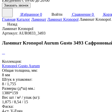
Ежедневно с 09-00 до 20-00
Заказать звонок
Избранное
0
Войти
Сравнение
0
Корз
Главная
Каталог
Ламинат
Ламинат Kronopol
Ламинат Kronopol
Назад
Ламинат Kronopol
Артикул: AUR0833_3493
Ламинат Kronopol Aurum Gusto 3493 Сафроновы
Коллекция:
Kronopol Gusto Aurum
Общая толщина, мм:
8 мм
Штук в упаковке:
8 / 1,755
Размеры (д*ш) мм.:
1380*159
Вес шт / м² / упак (кг):
1,875 / 8,54 / 15
Фаска:
4-ст. V-Fuga