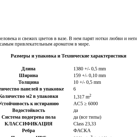
ловека и свежих цветов в вазе. В нем парят нотки любви и не
с самым привлекательным ароматом в мире.
Размеры и упаковка и Технические характеристики
Длина
1380
+/- 0,5 mm
Ширина
159
+/- 0,10 mm
Толщина
10
+/- 0,5 mm
личество панелей в упаковке
6
2
Количество м2 в упаковки
1,317 m
Устойчивость к истиранию
AC5 ≥ 6000
Водостойкость
да
Система подогрева пола
да (все типы)
КЛАССИФИКАЦИЯ
Class 23,33
Ребра
ФАСКА
3