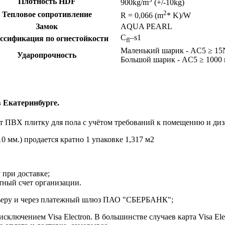
Плотность HDF
900kg/m
(+/-10kg)
2
Тепловое сопротивление
R = 0,066 (m
* K)/W
Замок
AQUA PEARL
C
–s1
ссификация по огнестойкости
fl
Маленький шарик - AC5 ≥ 1
Ударопрочность
Большой шарик - AC5 ≥ 1000
 Екатеринбурге.
 ПВХ плитку для пола с учётом требований к помещению и диз
 мм.) продается кратно 1 упаковке 1,317 м2
 при доставке;
етный счет организации.
курьеру и через платежный шлюз ПАО "СБЕРБАНК";
ключением Visa Electron. В большинстве случаев карта Visa Ele