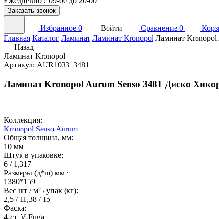
Ежедневно с 09-00 до 20-00
Заказать звонок
Избранное
0
Войти
Сравнение
0
Корз
Главная
Каталог
Ламинат
Ламинат Kronopol
Ламинат Kronopol
Назад
Ламинат Kronopol
Артикул: AUR1033_3481
Ламинат Kronopol Aurum Senso 3481 Диско Хико
Коллекция:
Kronopol Senso Aurum
Общая толщина, мм:
10 мм
Штук в упаковке:
6 / 1,317
Размеры (д*ш) мм.:
1380*159
Вес шт / м² / упак (кг):
2,5 / 11,38 / 15
Фаска:
4-ст. V-Fuga