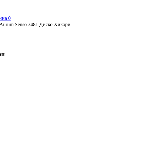
ина
0
 Aurum Senso 3481 Диско Хикори
ри