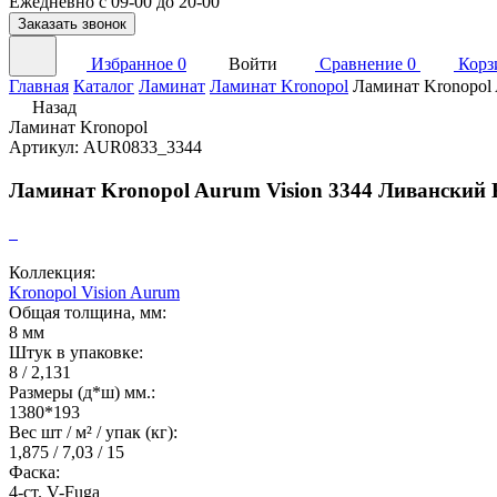
Ежедневно с 09-00 до 20-00
Заказать звонок
Избранное
0
Войти
Сравнение
0
Корз
Главная
Каталог
Ламинат
Ламинат Kronopol
Ламинат Kronopol 
Назад
Ламинат Kronopol
Артикул: AUR0833_3344
Ламинат Kronopol Aurum Vision 3344 Ливанский 
Коллекция:
Kronopol Vision Aurum
Общая толщина, мм:
8 мм
Штук в упаковке:
8 / 2,131
Размеры (д*ш) мм.:
1380*193
Вес шт / м² / упак (кг):
1,875 / 7,03 / 15
Фаска:
4-ст. V-Fuga