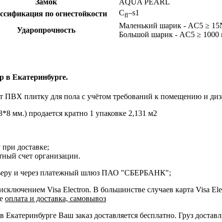
Замок
AQUA PEARL
C
–s1
ссификация по огнестойкости
fl
Маленький шарик - AC5 ≥ 1
Ударопрочность
Большой шарик - AC5 ≥ 1000
р в Екатеринбурге.
 ПВХ плитку для пола с учётом требований к помещению и диз
*8 мм.) продается кратно 1 упаковке 2,131 м2
 при доставке;
етный счет организации.
курьеру и через платежный шлюз ПАО "СБЕРБАНК";
ключением Visa Electron. В большинстве случаев карта Visa Ele
ле
оплата и доставка, самовывоз
 в Екатеринбурге Ваш заказ доставляется бесплатно. Груз достав