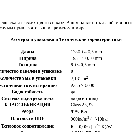
ловека и свежих цветов в вазе. В нем парят нотки любви и не
с самым привлекательным ароматом в мире.
Размеры и упаковка и Технические характеристики
Длина
1380
+/- 0,5 mm
Ширина
193
+/- 0,10 mm
Толщина
8
+/- 0,5 mm
личество панелей в упаковке
8
2
Количество м2 в упаковки
2,131 m
Устойчивость к истиранию
AC5 ≥ 6000
Водостойкость
да
Система подогрева пола
да (все типы)
КЛАССИФИКАЦИЯ
Class 23,33
Ребра
ФАСКА
3
Плотность HDF
900kg/m
(+/-10kg)
2
Тепловое сопротивление
R = 0,066 (m
* K)/W