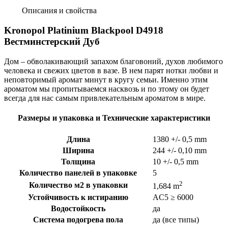
Описания и свойства
Kronopol Platinium Blackpool D4918
Вестминстерский Дуб
Дом – обволакивающий запахом благовоний, духов любимого
человека и свежих цветов в вазе. В нем парят нотки любви и
неповторимый аромат минут в кругу семьи. Именно этим
ароматом мы пропитываемся насквозь и по зтому он будет
всегда для нас самым привлекательным ароматом в мире.
Размеры и упаковка и Технические характеристики
Длина
1380
+/- 0,5 mm
Ширина
244
+/- 0,10 mm
Толщина
10
+/- 0,5 mm
Количество панелей в упаковке
5
2
Количество м2 в упаковки
1,684 m
Устойчивость к истиранию
AC5 ≥ 6000
Водостойкость
да
Система подогрева пола
да (все типы)