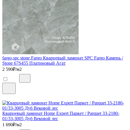
fargo,spc,stone,Fargo Кварцевый ламинат SPC Fargo Камень /
Stone 67S455 Платиновый Агат
2 590
₽/м2
Кварцевый ламинат Home Expert Паркет / Parquet 33-2180-
01/33-3005 Дуб Вековой лес
1 690
₽/м2