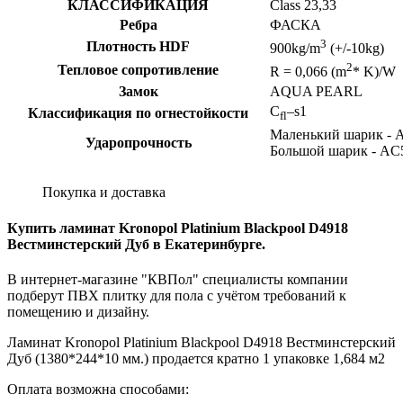
КЛАССИФИКАЦИЯ
Class 23,33
Ребра
ФАСКА
3
Плотность HDF
900kg/m
(+/-10kg)
2
Тепловое сопротивление
R = 0,066 (m
* K)/W
Замок
AQUA PEARL
C
–s1
Классификация по огнестойкости
fl
Маленький шарик - 
Ударопрочность
Большой шарик - AC
Покупка и доставка
Купить ламинат Kronopol Platinium Blackpool D4918
Вестминстерский Дуб в Екатеринбурге.
В интернет-магазине "КВПол" специалисты компании
подберут ПВХ плитку для пола с учётом требований к
помещению и дизайну.
Ламинат Kronopol Platinium Blackpool D4918 Вестминстерский
Дуб (1380*244*10 мм.) продается кратно 1 упаковке 1,684 м2
Оплата возможна способами: