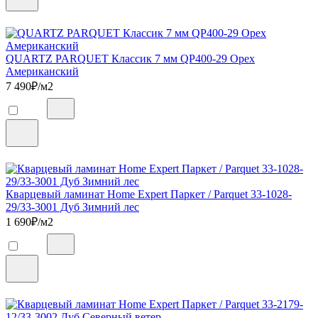
QUARTZ PARQUET Классик 7 мм QP400-29 Орех
Американский
7 490
₽/м2
Кварцевый ламинат Home Expert Паркет / Parquet 33-1028-
29/33-3001 Дуб Зимний лес
1 690
₽/м2