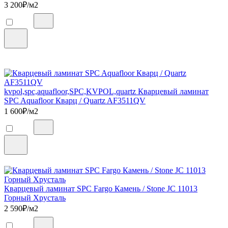
3 200
₽/м2
kvpol,spc,aquafloor,SPC,KVPOL,quartz Кварцевый ламинат
SPC Aquafloor Кварц / Quartz AF3511QV
1 600
₽/м2
Кварцевый ламинат SPC Fargo Камень / Stone JC 11013
Горный Хрусталь
2 590
₽/м2