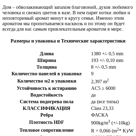
Дом – обволакивающий запахом благовоний, духов любимого
человека и свежих цветов в вазе. В нем парят нотки любви и
неповторимый аромат минут в кругу семьи. Именно этим
ароматом мы пропитываемся насквозь и по зтому он будет
всегда для нас самым привлекательным ароматом в мире.
Размеры и упаковка и Технические характеристики
Длина
1380
+/- 0,5 mm
Ширина
193
+/- 0,10 mm
Толщина
8
+/- 0,5 mm
Количество панелей в упаковке
9
2
Количество м2 в упаковки
2,397 m
Устойчивость к истиранию
AC5 ≥ 6000
Водостойкость
да
Система подогрева пола
да (все типы)
КЛАССИФИКАЦИЯ
Class 23,33
Ребра
ФАСКА
3
Плотность HDF
900kg/m
(+/-10kg)
2
Тепловое сопротивление
R = 0,066 (m
* K)/W