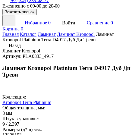
+7 (343) 239-68-77
Ежедневно с 09-00 до 20-00
Заказать звонок
Избранное
0
Войти
Сравнение
0
Корзина
0
Главная
Каталог
Ламинат
Ламинат Kronopol
Ламинат
Kronopol Platinium Terra D4917 Дуб Ди Треви
Назад
Ламинат Kronopol
Артикул: PLA0833_4917
Ламинат Kronopol Platinium Terra D4917 Дуб Ди
Треви
Коллекция:
Kronopol Terra Platinium
Общая толщина, мм:
8 мм
Штук в упаковке:
9 / 2,397
Размеры (д*ш) мм.:
1380*193