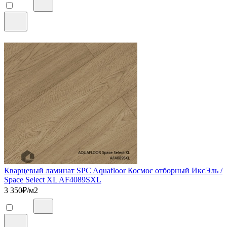
Кварцевый ламинат SPC Aquafloor Космос отборный ИксЭль /
Space Select XL AF4089SXL
3 350
₽/м2