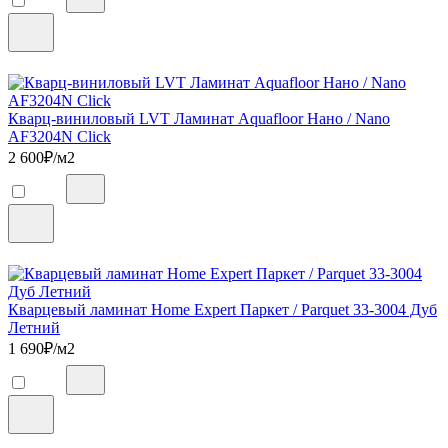
Кварц-виниловый LVT Ламинат Aquafloor Нано / Nano
AF3204N Click
2 600
₽/м2
Кварцевый ламинат Home Expert Паркет / Parquet 33-3004 Дуб
Летний
1 690
₽/м2