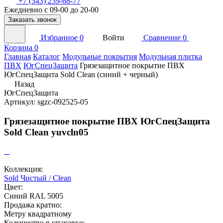
+7 (343) 239-68-77
Ежедневно с 09-00 до 20-00
Заказать звонок
Избранное
0
Войти
Сравнение
0
Корзина
0
Главная
Каталог
Модульные покрытия
Модульная плитка
ПВХ
ЮгСпецЗащита
Грязезащитное покрытие ПВХ
ЮгСпецЗащита Sold Clean (синий + черный)
Назад
ЮгСпецЗащита
Артикул: sgzc-092525-05
Грязезащитное покрытие ПВХ ЮгСпецЗащита
Sold Clean yuvcln05
Коллекция:
Sold Чистый / Clean
Цвет:
Синий RAL 5005
Продажа кратно:
Метру квадратному
Количество в упаковке: