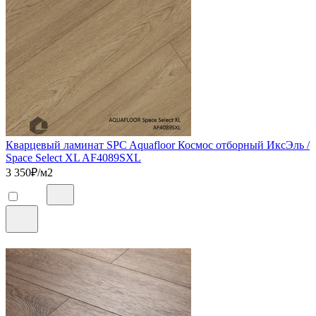
Кварцевый ламинат SPC Aquafloor Космос отборный ИксЭль /
Space Select XL AF4089SXL
3 350
₽/м2