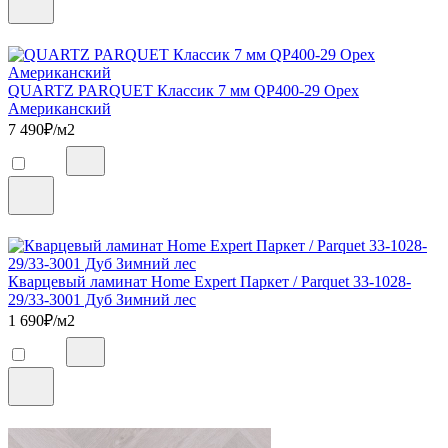
QUARTZ PARQUET Классик 7 мм QP400-29 Орех
Американский
7 490
₽/м2
Кварцевый ламинат Home Expert Паркет / Parquet 33-1028-
29/33-3001 Дуб Зимний лес
1 690
₽/м2