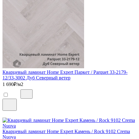
Кварцевый ламинат Home Expert Паркет / Parquet 33-2179-
12/33-3002 Дуб Северный ветер
1 690
₽/м2
Кварцевый ламинат Home Expert Камень / Rock 9102 Crema
Nuova