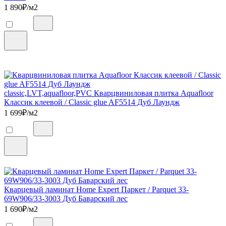
1 890
₽/м2
classic,LVT,aquafloor,PVC Кварцвиниловая плитка Aquafloor
Классик клеевой / Classic glue AF5514 Дуб Лаундж
1 699
₽/м2
Кварцевый ламинат Home Expert Паркет / Parquet 33-
69W906/33-3003 Дуб Баварский лес
1 690
₽/м2