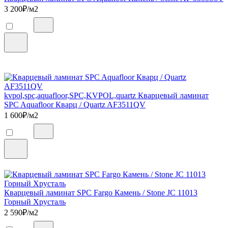
3 200
₽/м2
kvpol,spc,aquafloor,SPC,KVPOL,quartz Кварцевый ламинат
SPC Aquafloor Кварц / Quartz AF3511QV
1 600
₽/м2
Кварцевый ламинат SPC Fargo Камень / Stone JC 11013
Горный Хрусталь
2 590
₽/м2