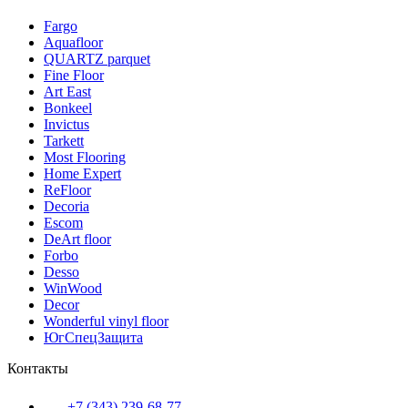
Fargo
Aquafloor
QUARTZ parquet
Fine Floor
Art East
Bonkeel
Invictus
Tarkett
Most Flooring
Home Expert
ReFloor
Decoria
Escom
DeArt floor
Forbo
Desso
WinWood
Decor
Wonderful vinyl floor
ЮгСпецЗащита
Контакты
+7 (343) 239-68-77