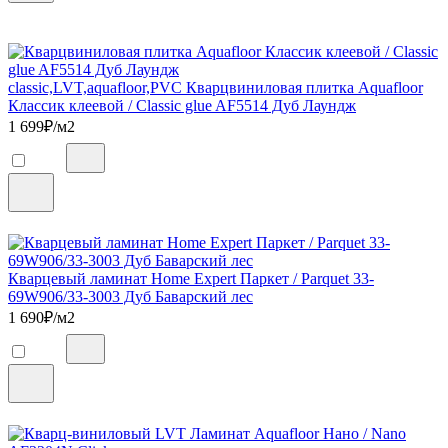
classic,LVT,aquafloor,PVC Кварцвиниловая плитка Aquafloor
Классик клеевой / Classic glue AF5514 Дуб Лаундж
1 699
₽/м2
Кварцевый ламинат Home Expert Паркет / Parquet 33-
69W906/33-3003 Дуб Баварский лес
1 690
₽/м2