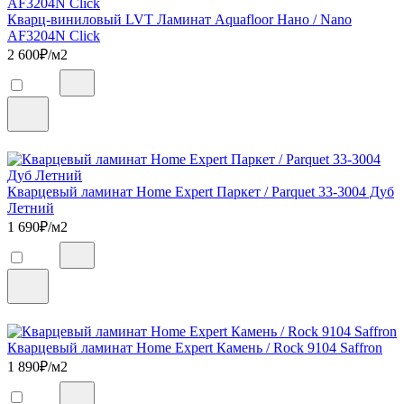
Кварц-виниловый LVT Ламинат Aquafloor Нано / Nano
AF3204N Click
2 600
₽/м2
Кварцевый ламинат Home Expert Паркет / Parquet 33-3004 Дуб
Летний
1 690
₽/м2
Кварцевый ламинат Home Expert Камень / Rock 9104 Saffron
1 890
₽/м2