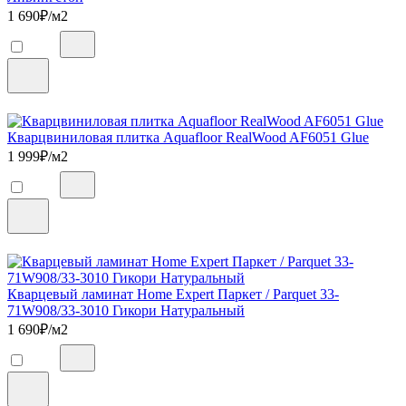
1 690
₽/м2
Кварцвиниловая плитка Aquafloor RealWood AF6051 Glue
1 999
₽/м2
Кварцевый ламинат Home Expert Паркет / Parquet 33-
71W908/33-3010 Гикори Натуральный
1 690
₽/м2