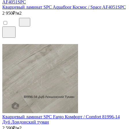
Кварцевый ламинат SPC Aquafloor Космос / Space AF4051SPC
2 950
₽/м2
Кварцевый ламинат SPC Fargo Комфорт / Comfort 81996-14
Дуб Лондонский туман
2 590
₽/м2