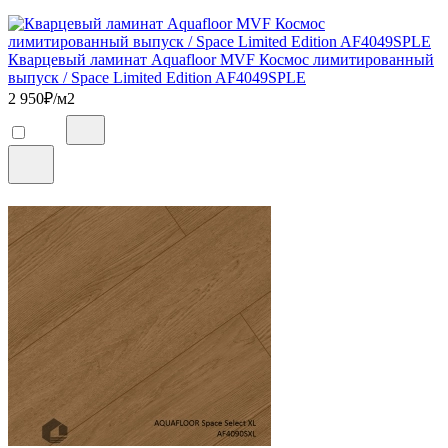
Кварцевый ламинат Aquafloor MVF Космос лимитированный
выпуск / Space Limited Edition AF4049SPLE
2 950
₽/м2