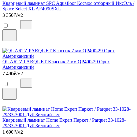
Кварцевый ламинат SPC Aquafloor Космос отборный ИксЭль /
Space Select XL AF4090SXL
3 350
₽/м2
QUARTZ PARQUET Классик 7 мм QP400-29 Орех
Американский
7 490
₽/м2
Кварцевый ламинат Home Expert Паркет / Parquet 33-1028-
29/33-3001 Дуб Зимний лес
1 690
₽/м2