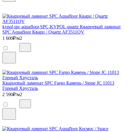
kvpol,spc,aquafloor,SPC,KVPOL,quartz Кварцевый ламинат
SPC Aquafloor Кварц / Quartz AF3511QV
1 600
₽/м2
Кварцевый ламинат SPC Fargo Камень / Stone JC 11013
Горный Хрусталь
2 590
₽/м2