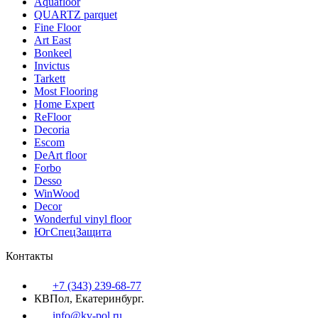
Aquafloor
QUARTZ parquet
Fine Floor
Art East
Bonkeel
Invictus
Tarkett
Most Flooring
Home Expert
ReFloor
Decoria
Escom
DeArt floor
Forbo
Desso
WinWood
Decor
Wonderful vinyl floor
ЮгСпецЗащита
Контакты
+7 (343) 239-68-77
КВПол, Екатеринбург.
info@kv-pol.ru