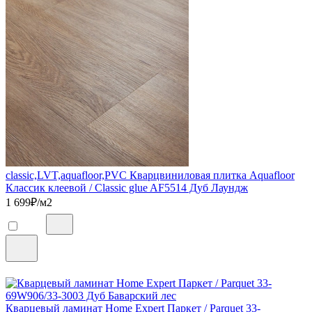
classic,LVT,aquafloor,PVC Кварцвиниловая плитка Aquafloor
Классик клеевой / Classic glue AF5514 Дуб Лаундж
1 699
₽/м2
Кварцевый ламинат Home Expert Паркет / Parquet 33-