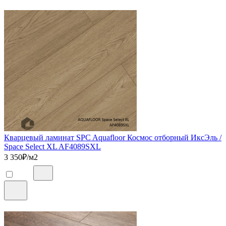
Кварцевый ламинат SPC Aquafloor Космос отборный ИксЭль /
Space Select XL AF4089SXL
3 350
₽/м2