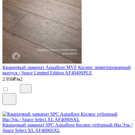
Кварцевый ламинат Aquafloor MVF Космос лимитированный
выпуск / Space Limited Edition AF4049SPLE
2 950
₽/м2
Кварцевый ламинат SPC Aquafloor Космос отборный ИксЭль /
Space Select XL AF4090SXL