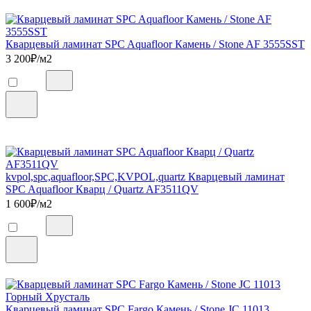
Кварцевый ламинат SPC Aquafloor Камень / Stone AF 3555SST
3 200
₽/м2
kvpol,spc,aquafloor,SPC,KVPOL,quartz Кварцевый ламинат
SPC Aquafloor Кварц / Quartz AF3511QV
1 600
₽/м2
Кварцевый ламинат SPC Fargo Камень / Stone JC 11013