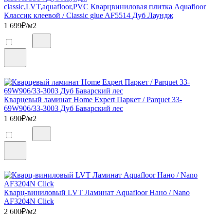
classic,LVT,aquafloor,PVC Кварцвиниловая плитка Aquafloor
Классик клеевой / Classic glue AF5514 Дуб Лаундж
1 699
₽/м2
Кварцевый ламинат Home Expert Паркет / Parquet 33-
69W906/33-3003 Дуб Баварский лес
1 690
₽/м2
Кварц-виниловый LVT Ламинат Aquafloor Нано / Nano
AF3204N Click
2 600
₽/м2