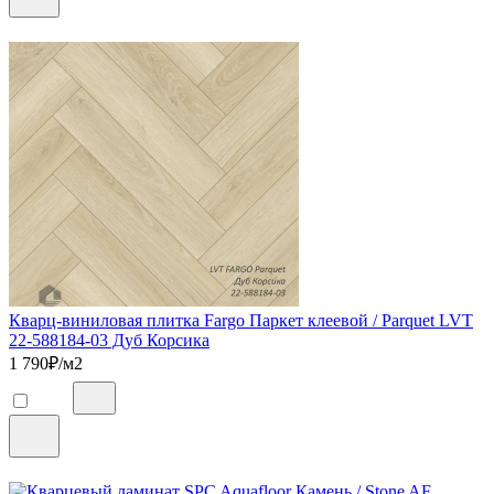
Кварц-виниловая плитка Fargo Паркет клеевой / Parquet LVT
22-588184-03 Дуб Корсика
1 790
₽/м2