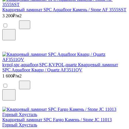
Кварцевый ламинат SPC Aquafloor Камень / Stone AF 3555SST
3 200
₽/м2
kvpol,spc,aquafloor,SPC,KVPOL,quartz Кварцевый ламинат
SPC Aquafloor Кварц / Quartz AF3511QV
1 600
₽/м2
Кварцевый ламинат SPC Fargo Камень / Stone JC 11013
Горный Хрусталь