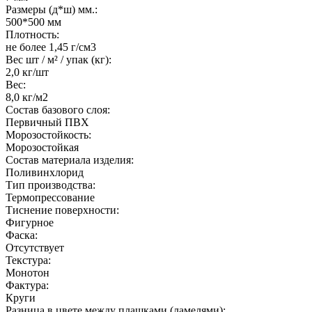
Размеры (д*ш) мм.:
500*500 мм
Плотность:
не более 1,45 г/см3
Вес шт / м² / упак (кг):
2,0 кг/шт
Вес:
8,0 кг/м2
Состав базового слоя:
Первичный ПВХ
Морозостойкость:
Морозостойкая
Состав материала изделия:
Поливинхлорид
Тип производства:
Термопрессование
Тиснение поверхности:
Фигурное
Фаска:
Отсутствует
Текстура:
Монотон
Фактура:
Круги
Разница в цвете между плашками (ламелями):