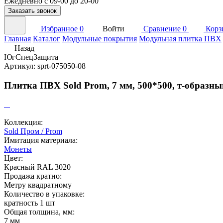
Ежедневно с 09-00 до 20-00
Заказать звонок
Избранное
0
Войти
Сравнение
0
Корз
Главная
Каталог
Модульные покрытия
Модульная плитка ПВХ
Назад
ЮгСпецЗащита
Артикул: sprt-075050-08
Плитка ПВХ Sold Prom, 7 мм, 500*500, т-образны
Коллекция:
Sold Пром / Prom
Имитация материала:
Монеты
Цвет:
Красный RAL 3020
Продажа кратно:
Метру квадратному
Количество в упаковке:
кратность 1 шт
Общая толщина, мм:
7 мм