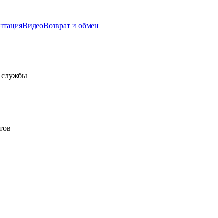
нтация
Видео
Возврат и обмен
а службы
тов