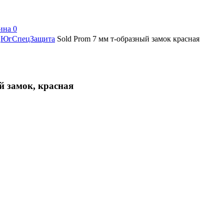
ина
0
ЮгСпецЗащита
Sold Prom 7 мм т-образный замок красная
й замок, красная