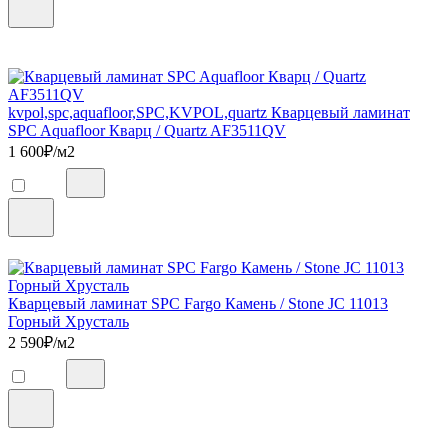
kvpol,spc,aquafloor,SPC,KVPOL,quartz Кварцевый ламинат
SPC Aquafloor Кварц / Quartz AF3511QV
1 600
₽/м2
Кварцевый ламинат SPC Fargo Камень / Stone JC 11013
Горный Хрусталь
2 590
₽/м2