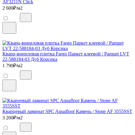
AF3211N Click
2 600
₽/м2
Кварц-виниловая плитка Fargo Паркет клеевой / Parquet LVT
22-588184-03 Дуб Корсика
1 790
₽/м2
Кварцевый ламинат SPC Aquafloor Камень / Stone AF 3555SST
3 200
₽/м2