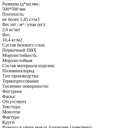
Размеры (д*ш) мм.:
500*500 мм
Плотность:
не более 1,45 г/см3
Вес шт / м² / упак (кг):
2,6 кг/шт
Вес:
10,4 кг/м2
Состав базового слоя:
Первичный ПВХ
Морозостойкость:
Морозостойкая
Состав материала изделия:
Поливинхлорид
Тип производства:
Термопрессование
Тиснение поверхности:
Фигурное
Фаска:
Отсутствует
Текстура:
Монотон
Фактура:
Круги
Разница в цвете между плашками (ламелями):