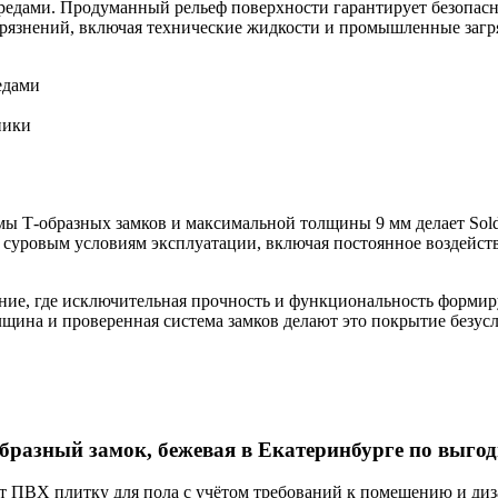
едами. Продуманный рельеф поверхности гарантирует безопасно
рязнений, включая технические жидкости и промышленные загр
едами
ники
мы Т-образных замков и максимальной толщины 9 мм делает Sol
уровым условиям эксплуатации, включая постоянное воздействи
ение, где исключительная прочность и функциональность форм
лщина и проверенная система замков делают это покрытие безус
образный замок, бежевая в Екатеринбурге по выгод
 ПВХ плитку для пола с учётом требований к помещению и диз