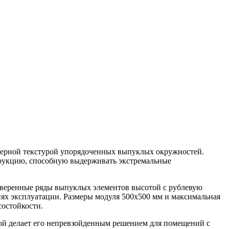
ктерной текстурой упорядоченных выпуклых окружностей.
струкцию, способную выдерживать экстремальные
выверенные ряды выпуклых элементов высотой с рублевую
ях эксплуатации. Размеры модуля 500х500 мм и максимальная
состойкости.
ой делает его непревзойденным решением для помещений с