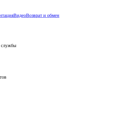
нтация
Видео
Возврат и обмен
а службы
тов