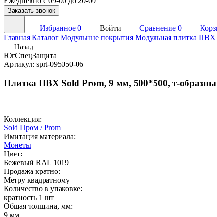
Ежедневно с 09-00 до 20-00
Заказать звонок
Избранное
0
Войти
Сравнение
0
Корз
Главная
Каталог
Модульные покрытия
Модульная плитка ПВХ
Назад
ЮгСпецЗащита
Артикул: sprt-095050-06
Плитка ПВХ Sold Prom, 9 мм, 500*500, т-образны
Коллекция:
Sold Пром / Prom
Имитация материала:
Монеты
Цвет:
Бежевый RAL 1019
Продажа кратно:
Метру квадратному
Количество в упаковке:
кратность 1 шт
Общая толщина, мм:
9 мм