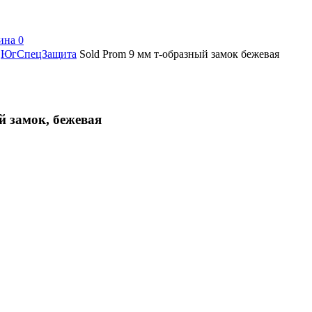
ина
0
ЮгСпецЗащита
Sold Prom 9 мм т-образный замок бежевая
й замок, бежевая