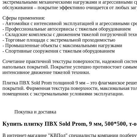
экстремальными механическими нагрузками и агрессивными ср
обслуживания – покрытие эффективно очищается от любых заг
Сферы применения:
- Автомойки с интенсивной эксплуатацией и агрессивными ср
- Профессиональные автосервисы с тяжелым оборудованием
- Складские комплексы с движением тяжелой погрузочной тех
- Торговые площади с экстремальной проходимостью
- Промышленные объекты с максимальными нагрузками
- Спортивные сооружения с тяжелым оборудованием
Сочетание практичной текстуры поверхности, надежной систе
напольных покрытий. Покрытие успешно противостоит самым с
интенсивное движение тяжелой техники.
Плитка ПВХ Sold Prom толщиной 9 мм – это флагманское реш
покрытий. Фирменная текстура поверхности, максимальная то
помещениях с экстремальными условиями эксплуатации.
Покупка и доставка
Купить плитку ПВХ Sold Prom, 9 мм, 500*500, т-
В интернет-магазине "КВПол" специалисты компании подберут