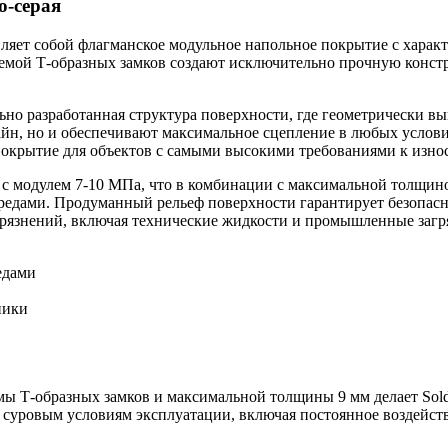
о-серая
ляет собой флагманское модульное напольное покрытие с хара
истемой Т-образных замков создают исключительно прочную кон
ьно разработанная структура поверхности, где геометрически 
йн, но и обеспечивают максимальное сцепление в любых услови
покрытие для объектов с самыми высокими требованиями к изно
 с модулем 7-10 МПа, что в комбинации с максимальной толщин
едами. Продуманный рельеф поверхности гарантирует безопасно
рязнений, включая технические жидкости и промышленные загр
едами
ники
мы Т-образных замков и максимальной толщины 9 мм делает Sol
уровым условиям эксплуатации, включая постоянное воздействи