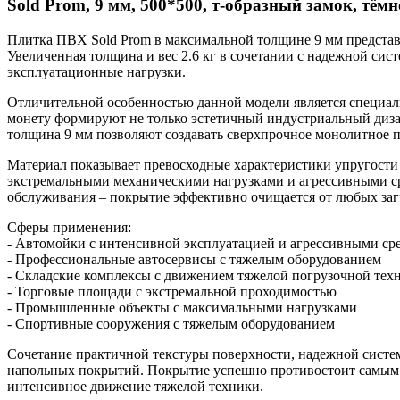
Sold Prom, 9 мм, 500*500, т-образный замок, тёмн
Плитка ПВХ Sold Prom в максимальной толщине 9 мм представ
Увеличенная толщина и вес 2.6 кг в сочетании с надежной с
эксплуатационные нагрузки.
Отличительной особенностью данной модели является специал
монету формируют не только эстетичный индустриальный диза
толщина 9 мм позволяют создавать сверхпрочное монолитное 
Материал показывает превосходные характеристики упругости
экстремальными механическими нагрузками и агрессивными ср
обслуживания – покрытие эффективно очищается от любых заг
Сферы применения:
- Автомойки с интенсивной эксплуатацией и агрессивными ср
- Профессиональные автосервисы с тяжелым оборудованием
- Складские комплексы с движением тяжелой погрузочной тех
- Торговые площади с экстремальной проходимостью
- Промышленные объекты с максимальными нагрузками
- Спортивные сооружения с тяжелым оборудованием
Сочетание практичной текстуры поверхности, надежной систе
напольных покрытий. Покрытие успешно противостоит самым с
интенсивное движение тяжелой техники.