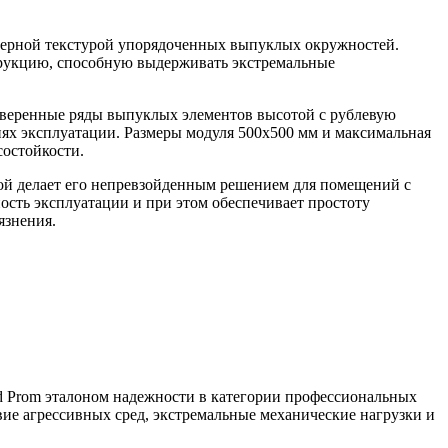
ктерной текстурой упорядоченных выпуклых окружностей.
струкцию, способную выдерживать экстремальные
выверенные ряды выпуклых элементов высотой с рублевую
ях эксплуатации. Размеры модуля 500х500 мм и максимальная
состойкости.
ой делает его непревзойденным решением для помещений с
сть эксплуатации и при этом обеспечивает простоту
язнения.
d Prom эталоном надежности в категории профессиональных
е агрессивных сред, экстремальные механические нагрузки и