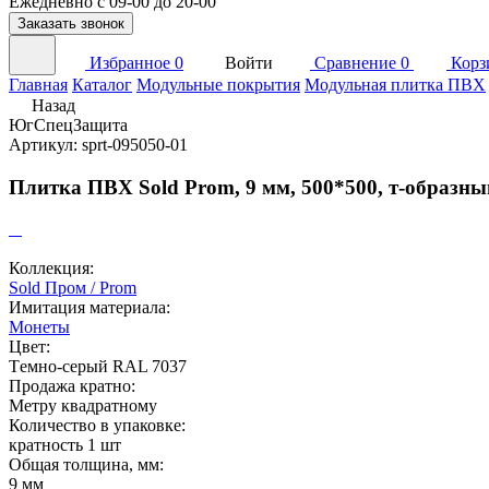
Ежедневно с 09-00 до 20-00
Заказать звонок
Избранное
0
Войти
Сравнение
0
Корз
Главная
Каталог
Модульные покрытия
Модульная плитка ПВХ
Назад
ЮгСпецЗащита
Артикул: sprt-095050-01
Плитка ПВХ Sold Prom, 9 мм, 500*500, т-образны
Коллекция:
Sold Пром / Prom
Имитация материала:
Монеты
Цвет:
Тeмно-серый RAL 7037
Продажа кратно:
Метру квадратному
Количество в упаковке:
кратность 1 шт
Общая толщина, мм:
9 мм