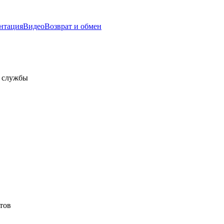
нтация
Видео
Возврат и обмен
а службы
тов