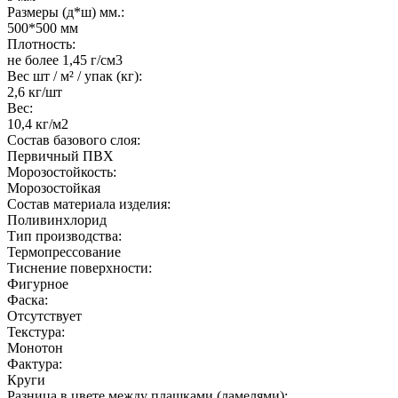
Размеры (д*ш) мм.:
500*500 мм
Плотность:
не более 1,45 г/см3
Вес шт / м² / упак (кг):
2,6 кг/шт
Вес:
10,4 кг/м2
Состав базового слоя:
Первичный ПВХ
Морозостойкость:
Морозостойкая
Состав материала изделия:
Поливинхлорид
Тип производства:
Термопрессование
Тиснение поверхности:
Фигурное
Фаска:
Отсутствует
Текстура:
Монотон
Фактура:
Круги
Разница в цвете между плашками (ламелями):