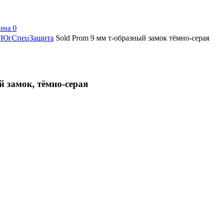
ина
0
ЮгСпецЗащита
Sold Prom 9 мм т-образный замок тёмно-серая
й замок, тёмно-серая