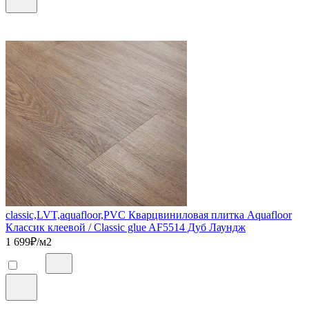
classic,LVT,aquafloor,PVC Кварцвиниловая плитка Aquafloor
Классик клеевой / Classic glue AF5514 Дуб Лаундж
1 699
₽/м2