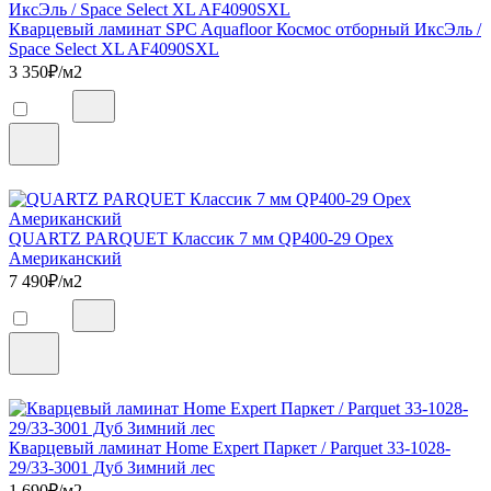
Кварцевый ламинат SPC Aquafloor Космос отборный ИксЭль /
Space Select XL AF4090SXL
3 350
₽/м2
QUARTZ PARQUET Классик 7 мм QP400-29 Орех
Американский
7 490
₽/м2
Кварцевый ламинат Home Expert Паркет / Parquet 33-1028-
29/33-3001 Дуб Зимний лес
1 690
₽/м2