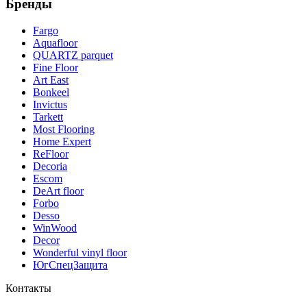
Бренды
Fargo
Aquafloor
QUARTZ parquet
Fine Floor
Art East
Bonkeel
Invictus
Tarkett
Most Flooring
Home Expert
ReFloor
Decoria
Escom
DeArt floor
Forbo
Desso
WinWood
Decor
Wonderful vinyl floor
ЮгСпецЗащита
Контакты