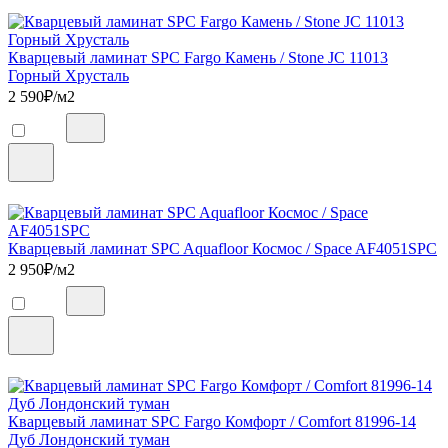
Кварцевый ламинат SPC Fargo Камень / Stone JC 11013
Горный Хрусталь
2 590
₽/м2
Кварцевый ламинат SPC Aquafloor Космос / Space AF4051SPC
2 950
₽/м2
Кварцевый ламинат SPC Fargo Комфорт / Comfort 81996-14
Дуб Лондонский туман