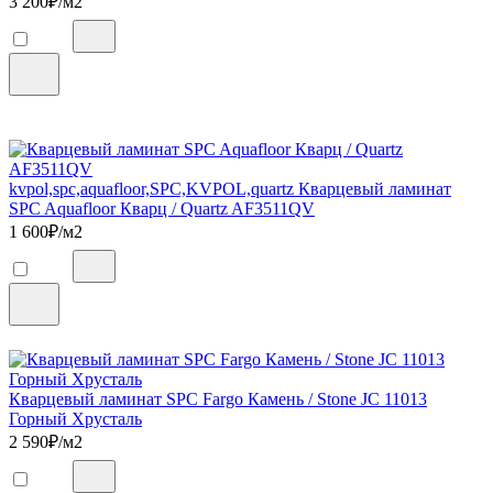
3 200
₽/м2
kvpol,spc,aquafloor,SPC,KVPOL,quartz Кварцевый ламинат
SPC Aquafloor Кварц / Quartz AF3511QV
1 600
₽/м2
Кварцевый ламинат SPC Fargo Камень / Stone JC 11013
Горный Хрусталь
2 590
₽/м2