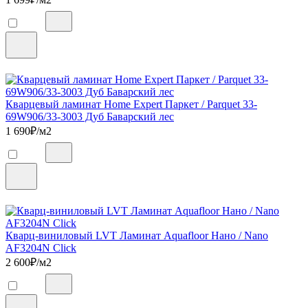
Кварцевый ламинат Home Expert Паркет / Parquet 33-
69W906/33-3003 Дуб Баварский лес
1 690
₽/м2
Кварц-виниловый LVT Ламинат Aquafloor Нано / Nano
AF3204N Click
2 600
₽/м2