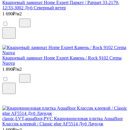
Кварцевый ламинат Home Expert Паркет / Parquet 33-2179-
12/33-3002 Дуб Северный ветер
1 690
₽/м2
Кварцевый ламинат Home Expert Камень / Rock 9102 Crema
Nuova
1 890
₽/м2
classic,LVT,aquafloor,PVC Кварцвиниловая плитка Aquafloor
Классик клеевой / Classic glue AF5514 Дуб Лаундж
1 699
₽/м2