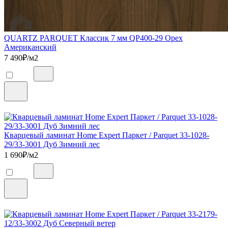
QUARTZ PARQUET Классик 7 мм QP400-29 Орех
Американский
7 490
₽/м2
Кварцевый ламинат Home Expert Паркет / Parquet 33-1028-
29/33-3001 Дуб Зимний лес
1 690
₽/м2