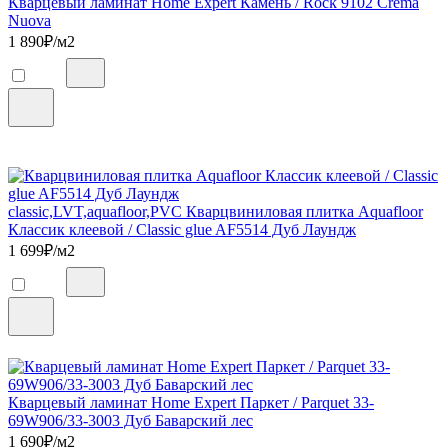
Кварцевый ламинат Home Expert Камень / Rock 9102 Crema
Nuova
1 890
₽/м2
classic,LVT,aquafloor,PVC Кварцвиниловая плитка Aquafloor
Классик клеевой / Classic glue AF5514 Дуб Лаундж
1 699
₽/м2
Кварцевый ламинат Home Expert Паркет / Parquet 33-
69W906/33-3003 Дуб Баварский лес
1 690
₽/м2