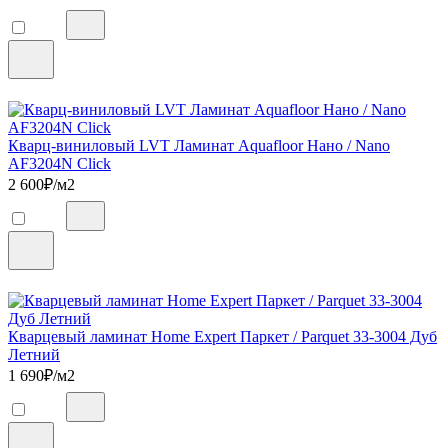
Кварц-виниловый LVT Ламинат Aquafloor Нано / Nano
AF3204N Click
2 600
₽/м2
Кварцевый ламинат Home Expert Паркет / Parquet 33-3004 Дуб
Летний
1 690
₽/м2