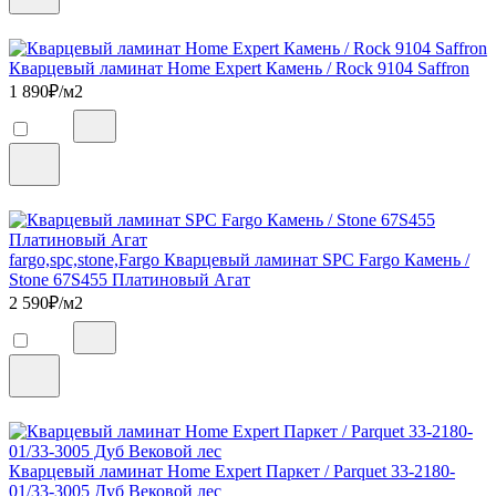
Кварцевый ламинат Home Expert Камень / Rock 9104 Saffron
1 890
₽/м2
fargo,spc,stone,Fargo Кварцевый ламинат SPC Fargo Камень /
Stone 67S455 Платиновый Агат
2 590
₽/м2
Кварцевый ламинат Home Expert Паркет / Parquet 33-2180-
01/33-3005 Дуб Вековой лес