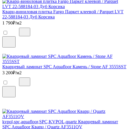
Кварц-виниловая плитка Fargo Паркет клеевой / Parquet LVT
22-588184-03 Дуб Корсика
1 790
₽/м2
Кварцевый ламинат SPC Aquafloor Камень / Stone AF 3555SST
3 200
₽/м2
kvpol,spc,aquafloor,SPC,KVPOL,quartz Кварцевый ламинат
SPC Aquafloor Кварц / Quartz AF3511QV