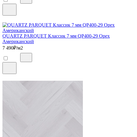
QUARTZ PARQUET Классик 7 мм QP400-29 Орех
Американский
7 490
₽/м2