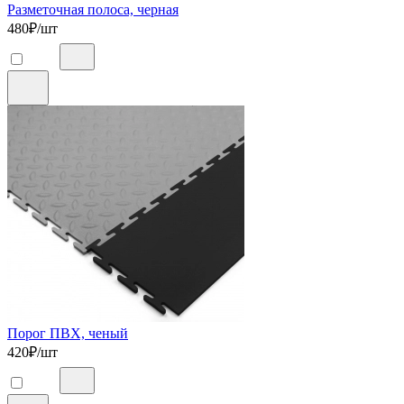
Разметочная полоса, черная
480
₽/шт
Порог ПВХ, ченый
420
₽/шт