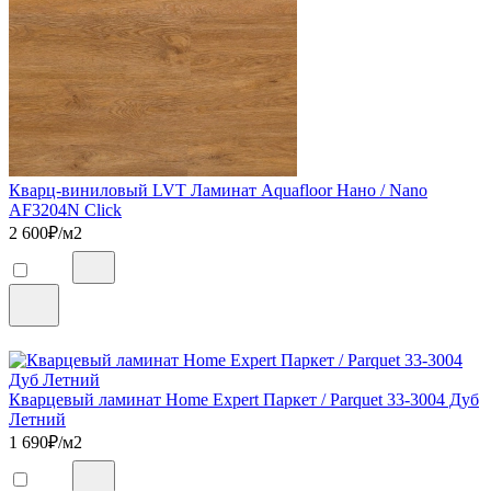
Кварц-виниловый LVT Ламинат Aquafloor Нано / Nano
AF3204N Click
2 600
₽/м2
Кварцевый ламинат Home Expert Паркет / Parquet 33-3004 Дуб
Летний
1 690
₽/м2