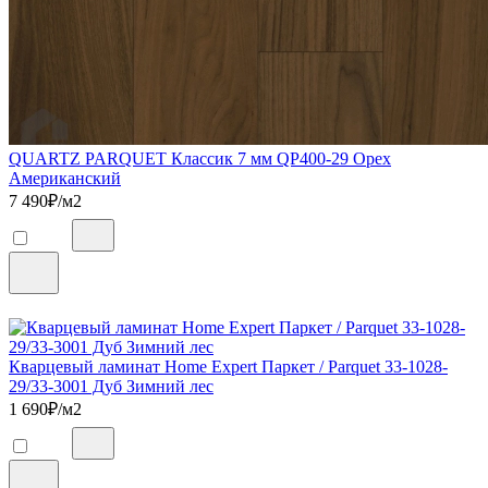
QUARTZ PARQUET Классик 7 мм QP400-29 Орех
Американский
7 490
₽/м2
Кварцевый ламинат Home Expert Паркет / Parquet 33-1028-
29/33-3001 Дуб Зимний лес
1 690
₽/м2