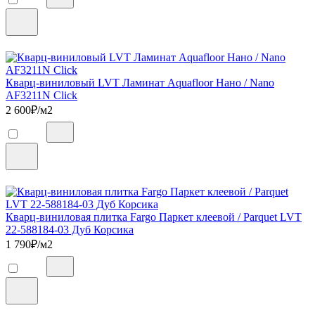
Кварц-виниловый LVT Ламинат Aquafloor Нано / Nano
AF3211N Click
2 600
₽/м2
Кварц-виниловая плитка Fargo Паркет клеевой / Parquet LVT
22-588184-03 Дуб Корсика
1 790
₽/м2