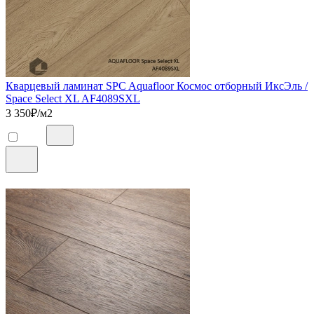
Кварцевый ламинат SPC Aquafloor Космос отборный ИксЭль /
Space Select XL AF4089SXL
3 350
₽/м2