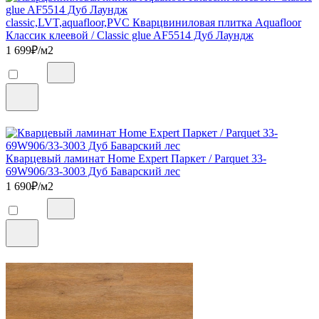
classic,LVT,aquafloor,PVC Кварцвиниловая плитка Aquafloor
Классик клеевой / Classic glue AF5514 Дуб Лаундж
1 699
₽/м2
Кварцевый ламинат Home Expert Паркет / Parquet 33-
69W906/33-3003 Дуб Баварский лес
1 690
₽/м2