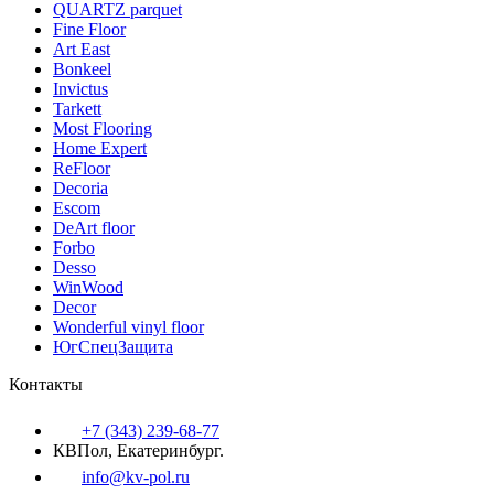
QUARTZ parquet
Fine Floor
Art East
Bonkeel
Invictus
Tarkett
Most Flooring
Home Expert
ReFloor
Decoria
Escom
DeArt floor
Forbo
Desso
WinWood
Decor
Wonderful vinyl floor
ЮгСпецЗащита
Контакты
+7 (343) 239-68-77
КВПол, Екатеринбург.
info@kv-pol.ru