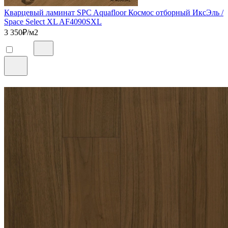
Кварцевый ламинат SPC Aquafloor Космос отборный ИксЭль /
Space Select XL AF4090SXL
3 350
₽/м2