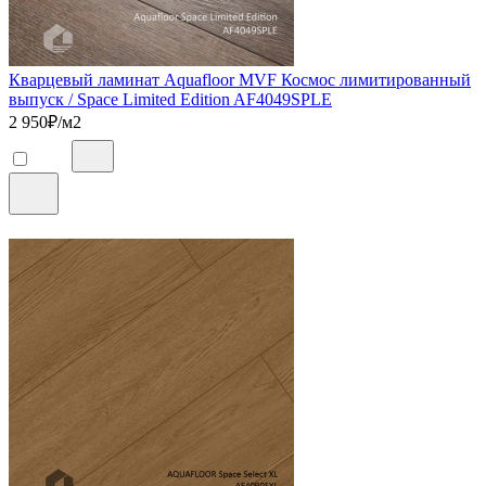
Кварцевый ламинат Aquafloor MVF Космос лимитированный
выпуск / Space Limited Edition AF4049SPLE
2 950
₽/м2