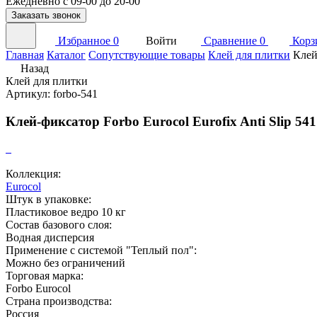
Ежедневно с 09-00 до 20-00
Заказать звонок
Избранное
0
Войти
Сравнение
0
Корз
Главная
Каталог
Сопутствующие товары
Клей для плитки
Клей
Назад
Клей для плитки
Артикул: forbo-541
Клей-фиксатор Forbo Eurocol Eurofix Anti Slip 5
Коллекция:
Eurocol
Штук в упаковке:
Пластиковое ведро 10 кг
Состав базового слоя:
Водная дисперсия
Применение с системой "Теплый пол":
Можно без ограничений
Торговая марка:
Forbo Eurocol
Страна производства:
Россия